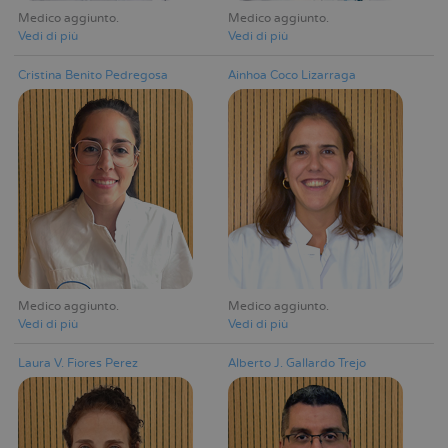
Medico aggiunto
Medico aggiunto
Vedi di più
Vedi di più
Cristina Benito Pedregosa
Ainhoa Coco Lizarraga
Medico aggiunto
Medico aggiunto
Vedi di più
Vedi di più
Laura V. Fiores Perez
Alberto J. Gallardo Trejo