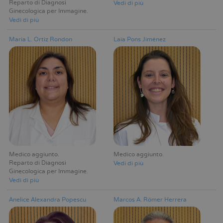
Reparto di Diagnosi
Vedi di più
Ginecologica per Immagine
Vedi di più
Maria L. Ortiz Rondon
Laia Pons Jiménez
Medico aggiunto
Medico aggiunto
Reparto di Diagnosi
Vedi di più
Ginecologica per Immagine
Vedi di più
Anelice Alexandra Popescu
Marcos A. Römer Herrera