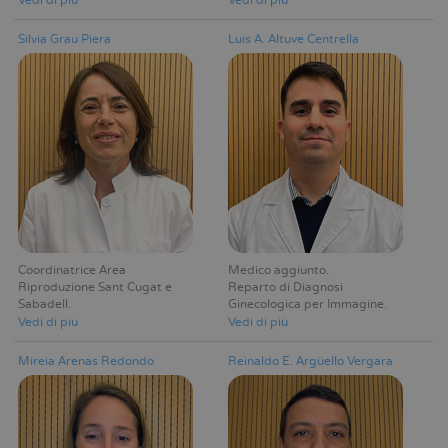
Vedi di più
Vedi di più
Silvia Grau Piera
Luis A. Altuve Centrella
Coordinatrice Area
Medico aggiunto
Riproduzione Sant Cugat e
Reparto di Diagnosi
Sabadell
Ginecologica per Immagine
Vedi di più
Vedi di più
Mireia Arenas Redondo
Reinaldo E. Argüello Vergara