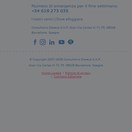
Numero di emergenza per il fine settimana:
+34 618 273 035
I nostri centri
|
Dove alloggiare
Consultorio Dexeus S.A.P.
Gran Via Carles III 71-75.
08028
Barcellona.
Spagna
© Copyright 2007-2026 Consultorio Dexeus S.A.P. -
Gran Via Carles III 71-75. 08028 Barcellona. Spagna
Avviso Legale
Politica di privacy
Comitato Editoriale
Pie
de
página