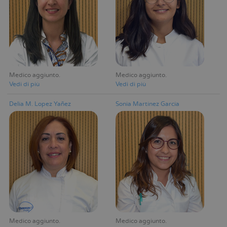
Medico aggiunto
Medico aggiunto
Vedi di più
Vedi di più
Delia M. Lopez Yañez
Sonia Martínez García
Medico aggiunto
Medico aggiunto