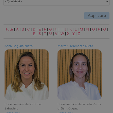
Tutti
|
A
|
B
|
C
|
D
|
E
|
F
|
G
|
H
|
I
|
J
|
K
|
L
|
M
|
N
|
O
|
P
|
Q
|
R
|
S
|
T
|
U
|
V
|
W
|
X
|
Y
|
Z
Anna Boguña Nieto
Marta Claramonte Nieto
Coordinatrice del centro di
Coordinatrice della Sala Parto
Sabadell
di Sant Cugat