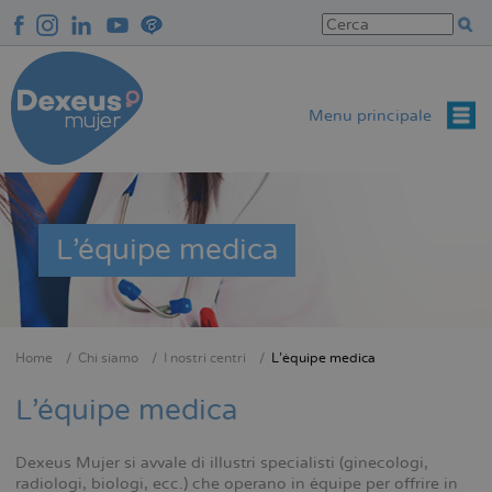
Salta
al
contenuto
principale
Menu principale
L'équipe medica
Home
Chi siamo
I nostri centri
L'équipe medica
Briciole
di
L'équipe medica
pane
Dexeus Mujer si avvale di illustri specialisti (ginecologi,
radiologi, biologi, ecc.) che operano in équipe per offrire in