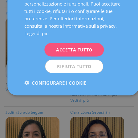
Vedi di più
Vedi di più
personalizzazione e funzionali. Puoi accettare
ENGLISH
tutti i cookie, rifiutarli o configurare le tue
Yolanda Guillemat Font
Sayda M. Hernandez Villegas
preferenze. Per ulteriori informazioni,
FRENCH
consulta la nostra Informativa sulla privacy.
DEUTSCH
Leggi di più
ITALIANO
ACCETTA TUTTO
ESPAÑOL
RIFIUTA TUTTO
CONFIGURARE I COOKIE
Medico aggiunto
Medico aggiunto
Reparto di Diagnosi
Vedi di più
Ginecologica per Immagine
Vedi di più
Judith Jurado Seguer
Clara López Sebastián