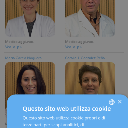
Medico aggiunto
Medico aggiunto
Vedi di più
Vedi di più
María García Noguera
Coralia J. Gonzalez Peña
×
Questo sito web utilizza cookie
Questo sito web utilizza cookie propri e di
SPANISH
terze parti per scopi analitici, di
Medico aggiunto
Medico aggiunto
CATALÀ