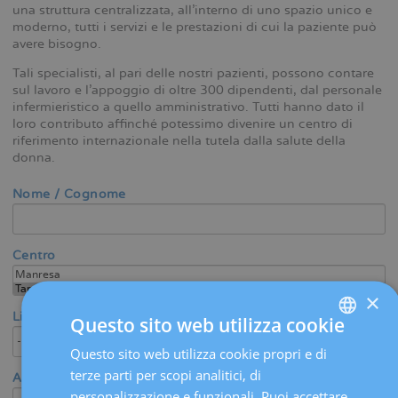
una struttura centralizzata, all’interno di uno spazio unico e
moderno, tutti i servizi e le prestazioni di cui la paziente può
avere bisogno.
Tali specialisti, al pari delle nostri pazienti, possono contare
sul lavoro e l’appoggio di oltre 300 dipendenti, dal personale
infermieristico a quello amministrativo. Tutti hanno dato il
loro contributo affinché potessimo divenire un centro di
riferimento internazionale nella tutela dalla salute della
donna.
Nome / Cognome
Centro
×
Lingua
Questo sito web utilizza cookie
Questo sito web utilizza cookie propri e di
SPANISH
terze parti per scopi analitici, di
Area medica / Specialità
CATALÀ
personalizzazione e funzionali. Puoi accettare