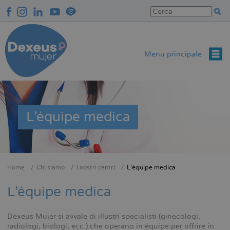
Salta
al
contenuto
principale
Menu principale
L'équipe medica
Home
Chi siamo
I nostri centri
L'équipe medica
Briciole
di
L'équipe medica
pane
Dexeus Mujer si avvale di illustri specialisti (ginecologi,
radiologi, biologi, ecc.) che operano in équipe per offrire in