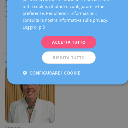
ENGLISH
tutti i cookie, rifiutarli o configurare le tue
preferenze. Per ulteriori informazioni,
FRENCH
consulta la nostra Informativa sulla privacy.
DEUTSCH
Leggi di più
ITALIANO
ACCETTA TUTTO
Tutti
|
A
|
B
|
C
|
D
|
E
|
F
|
G
|
H
|
I
|
J
|
K
|
L
|
M
|
N
|
O
|
P
|
Q
|
ESPAÑOL
R
|
S
|
T
|
U
|
V
|
W
|
X
|
Y
|
Z
RIFIUTA TUTTO
María Paula Falomir
CONFIGURARE I COOKIE