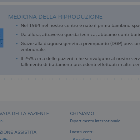
MEDICINA DELLA RIPRODUZIONE
Nel 1984 nel nostro centro è nato il primo bambino spa
Da allora, attraverso questa tecnica, abbiamo contribuito
Grazie alla diagnosi genetica preimpianto (DGP) possiam
embrionale.
Il 25% circa delle pazienti che si rivolgono al nostro se
fallimento di trattamenti precedenti effettuati in altri cen
VATA DELLA PAZIENTE
CHI SIAMO
ni
Dipartimento Internazionale
IONE ASSISTITA
I nostri centri
tility
Barcellona