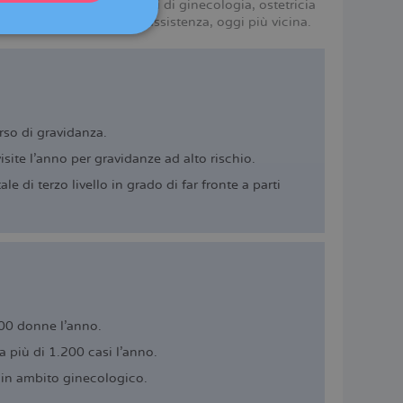
offrono gli stessi servizi di ginecologia, ostetricia
DEUTSCH
 Barcellona. La stessa assistenza, oggi più vicina.
ITALIANO
ESPAÑOL
rso di gravidanza.
site l’anno per gravidanze ad alto rischio.
e di terzo livello in grado di far fronte a parti
000 donne l’anno.
 più di 1.200 casi l’anno.
 in ambito ginecologico.