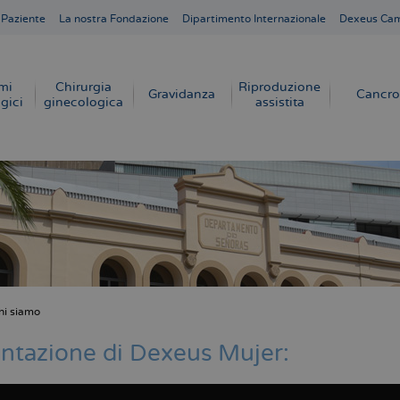
 Paziente
La nostra Fondazione
Dipartimento Internazionale
Dexeus Ca
mi
Chirurgia
Riproduzione
Gravidanza
Cancro
gici
ginecologica
assistita
hi siamo
e
ntazione di Dexeus Mujer: