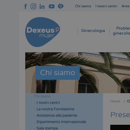
Salta
Chi siamo
I nostri centri
Area
al
Navegación
contenuto
superior
principale
cabecera
Proble
Navegación
Ginecologia
ginecolo
principal
Chi siamo
Chi siamo
Menú
Home
C
I nostri centri
Briciol
lateral
La nostra Fondazione
di
Prese
cabecera
Assistenza alla paziente
pane
Dipartimento Internazionale
Sala stampa