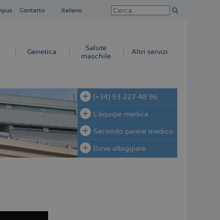
mpus
Contatto
Italiano
Salute
Genetica
Altri servizi
maschile
(+34) 93 227 48 96
L'équipe medica
Secondo parere medico
Dove alloggiare