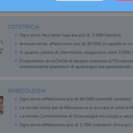
nt Cugat, Sabadell, Manresa, Reus e Vic (centro collaboratore), che 
 della riproduzione di cui oggi godono le pazienti di Dexeus Mujer
OSTETRICIA
Ogni anno facciamo nascere più di 3.000 bambini.
Annualmente, effettuiamo più di 30.000 ecografie in co
In quanto centro di riferimento, eseguiamo oltre 3.000 vi
Disponiamo di un’Unità di terapia intensiva (UTI) neonatal
estremamente prematuri di qualunque età gestazionale.
GINECOLOGIA
Ogni anno effettuiamo più di 40.000 controlli completi.
La nostra Unità per la Menopausa si occupa di oltre 6.
La nostra Commissione di Ginecologia oncologica valuta
Ogni anno effettuiamo più di 1.700 interventi chirurgici