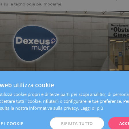
a sulle tecnologie più moderne.
web utilizza cookie
ilizza cookie propri e di terze parti per scopi analitici, di persona
cettare tutti i cookie, rifiutarli o configurare le tue preferenze. Per
centro,
che ha sede a Barcellona
, è una delle cliniche specializza
ulta la nostra Informativa sulla privacy.
Leggi di più
In un’unica struttura sono offerti tutti i servizi necessari per far 
nalizzata, rapida e comoda.
E I COOKIE
RIFIUTA TUTTO
ACC
xeus Mujer vogliamo stare ancora più vicini alle nostre pazienti.