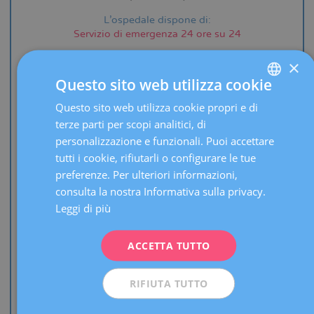
L'ospedale dispone di:
Servizio di emergenza 24 ore su 24
×
Questo sito web utilizza cookie
Sabadell
Questo sito web utilizza cookie propri e di
SPANISH
terze parti per scopi analitici, di
CATALÀ
personalizzazione e funzionali. Puoi accettare
ENGLISH
tutti i cookie, rifiutarli o configurare le tue
+34 93 227 48 96
preferenze. Per ulteriori informazioni,
FRENCH
Chiamaci e ti daremo
consulta la nostra Informativa sulla privacy.
DEUTSCH
un appuntamento
Leggi di più
(soggetto a disponibilità).
ITALIANO
Ricevimento Piano 4
ACCETTA TUTTO
ESPAÑOL
Passeig Rubió i Ors, 23
08203 Sabadell
RIFIUTA TUTTO
(Barcellona)