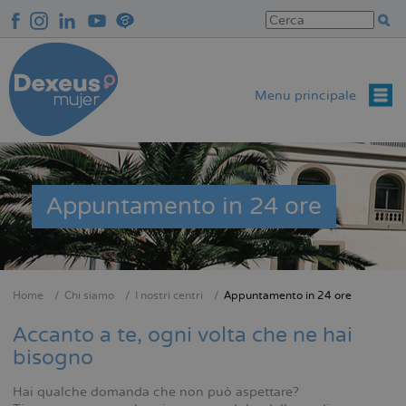
Salta
al
contenuto
principale
Menu principale
Appuntamento in 24 ore
Home
Chi siamo
I nostri centri
Appuntamento in 24 ore
Briciole
di
Accanto a te, ogni volta che ne hai
pane
bisogno
Hai qualche domanda che non può aspettare?