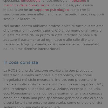
specialità:
ginecologia
, endocrinologia,
nutrizione
e
medicina della riproduzione
. In alcuni casi, può essere
indicato anche un
supporto psicologico
, dato che la
sindrome può avere effetti anche sull’aspetto fisico, i rapporti
sessuali e la fertilità.
Nel nostro centro abbiamo professionisti di tutte queste aree
che lavorano in coordinazione. Ciò ci permette di affrontare
questa malattia da un punto di vista interdisciplinare e di
adattare il trattamento ad ogni caso e allo stile di vita e
necessità di ogni paziente, così come viene raccomandato
dalle ultime direttive internazionali.
In cosa consiste
La PCOS è una disfunzione ovarica che può provocare
alterazioni a livello ormonale e metabolico, così come
irregolarità nel ciclo mestruale. Inoltre, può presentarsi in
maniera molto distinta: acne, indice di massa corporea (IMC)
alto, tendenza all’obesità, anovulazione, eccesso di peluria,
ecc. Nonostante non si conosca esattamente la sua causa, si
crede che esista una predisposizione genetica e che ci siano
diversi fattori che possono aggravarla, come uno stile di vita
sedentario o una dieta inadeguata.