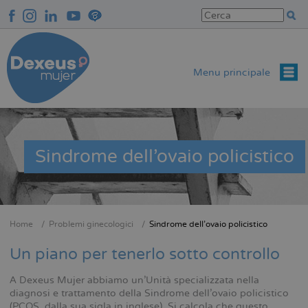
Salta
al
contenuto
principale
Menu principale
Sindrome dell’ovaio policistico
Home
Problemi ginecologici
Sindrome dell’ovaio policistico
Briciole
di
Un piano per tenerlo sotto controllo
pane
A Dexeus Mujer abbiamo un’Unità specializzata nella
diagnosi e trattamento della Sindrome dell’ovaio policistico
(PCOS, dalla sua sigla in inglese). Si calcola che questo