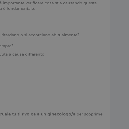
, è importante verificare cosa stia causando queste
ra è fondamentale.
o, ritardano o si accorciano abitualmente?
sempre?
uta a cause differenti:
uale tu ti rivolga a un ginecologo/a
per scoprirne