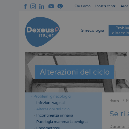
Salta
Chi siamo
I nostri centri
Area
al
Navegación
contenuto
superior
principale
cabecera
Proble
Navegación
Ginecologia
ginecolo
principal
Alterazioni del ciclo
Problemi ginecologici
Menú
Menú
Home
P
Infezioni vaginali
Briciol
lateral
lateral
Alterazioni del ciclo
di
Se ti
cabecera
principal
Incontinenza urinaria
pane
Patologia mammaria benigna
Durante l
Endometriosi