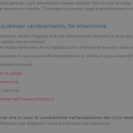
uesti periodi i cicli dovrebbero essere regolari. Se ciò non accade
e trovare un rimedio. Osservare il proprio corpo e prendersene cu
 qualsiasi cambiamento, fai attenzione
mestruali molto irregolari e le tue mestruazioni arrivano in anticip
è saltato senza motivo?
clo molto doloroso che ti impedisce di condurre la tua vita come 
ventare, è una cosa molto frequente tra le donne e può essere dov
razioni ormonali
mi o polipi
.
ometriosi
.
i ovariche
rome dell’ovaio policistico
.
nte che in caso di cambiamenti nell’andamento del ciclo mestr
effettuare una diagnosi corretta e trovare una soluzione.