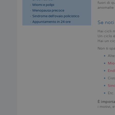
fuori di q
Miomi e polipi
anomalie 
Menopausa precoce
Sindrome dell’ovaio policistico
Se noti
Appuntamento in 24 ore
Hai cicli 
Un ciclo 
Hai un ci
Non ti spa
Alte
Mio
End
Cist
Sind
Etc.
È importa
i motivi, 