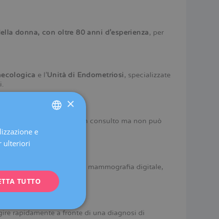
della donna, con oltre 80 anni d’esperienza
, per
necologica
e l’
Unità di Endometriosi
, specializzate
i.
×
ore
a chi ha bisogno di un consulto ma non può
lizzazione e
SPANISH
 ulteriori
CATALÀ
ENGLISH
ostica per immagini
quali mammografia digitale,
ETTA TUTTO
FRENCH
DEUTSCH
ire rapidamente a fronte di una diagnosi di
ITALIANO