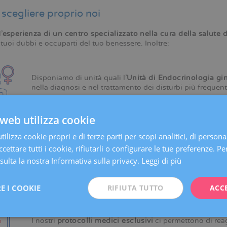
scegliere proprio noi
’
esperienza di un centro specializzato nella cura della salute 
i tuoi dubbi e occuparti del tuo benessere. Inoltre:
Disponiamo di unità quali l’
Unità di Endocrinologia gi
nella diagnosi e nel trattamento dei disturbi più frequent
web utilizza cookie
Offriamo la possibilità di effettuare
Appuntamento in 24 
aspettare.
ilizza cookie propri e di terze parti per scopi analitici, di persona
cettare tutti i cookie, rifiutarli o configurare le tue preferenze. Per
ulta la nostra Informativa sulla privacy.
Leggi di più
Disponiamo delle
tecnologie più avanzate nella diagn
ecografia ostetrica, ecc.
E I COOKIE
RIFIUTA TUTTO
ACC
I nostri
protocolli medici esclusivi
ci permettono di reag