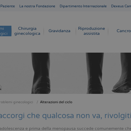
 Paziente
La nostra Fondazione
Dipartimento Internazionale
Dexeus Ca
mi
Chirurgia
Riproduzione
Gravidanza
Cancro
gici
ginecologica
assistita
roblemi ginecologici
Alterazioni del ciclo
e
 accorgi che qualcosa non va, rivolgiti
’adolescenza e prima della menopausa succede comunemente che le