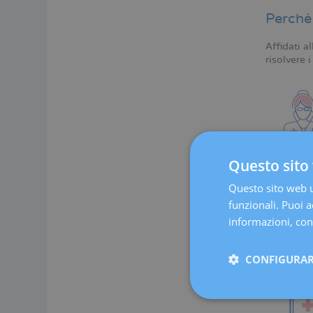
Perché 
Affidati all
risolvere 
Questo sito 
Questo sito web ut
funzionali. Puoi ac
informazioni, cons
CONFIGURAR