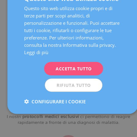
chirurgia estetica, ecc.) si riunisce settimanalmente per
Questo sito web utilizza cookie propri e di
SPANISH
valutare il problema di ogni donna in modo personalizzato
e decidere quali passi compiere.
terze parti per scopi analitici, di
CATALÀ
personalizzazione e funzionali. Puoi accettare
ENGLISH
tutti i cookie, rifiutarli o configurare le tue
preferenze. Per ulteriori informazioni,
FRENCH
consulta la nostra Informativa sulla privacy.
DEUTSCH
Leggi di più
Disponiamo di
ecografi di ultima generazione e
apparecchi mammografici a bassissime emissioni
che ci
ITALIANO
consentono di offrire diagnosi affidabili e sicure anche a
ACCETTA TUTTO
ESPAÑOL
pazienti molto giovani e senza i rischi associati alle
radiazioni.
RIFIUTA TUTTO
CONFIGURARE I COOKIE
I nostri
protocolli medici esclusivi
ci permettono di reagire
rapidamente a fronte di una diagnosi di malattia.