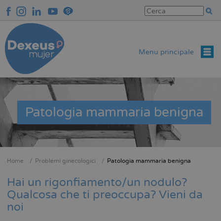
Salta
al
contenuto
principale
Menu principale
Patologia mammaria benigna
Home
Problemi ginecologici
Patologia mammaria benigna
Briciole
di
Hai un rigonfiamento/un nodulo?
pane
Qualcosa che ti preoccupa? Vieni da
noi