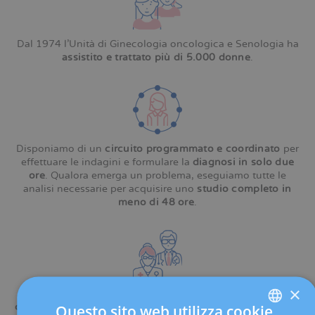
Dal 1974 l’Unità di Ginecologia oncologica e Senologia ha
assistito e trattato più di 5.000 donne
.
Disponiamo di un
circuito programmato e coordinato
per
effettuare le indagini e formulare la
diagnosi in solo due
ore
. Qualora emerga un problema, eseguiamo tutte le
analisi necessarie per acquisire uno
studio completo in
meno di 48 ore
.
×
Una
commissione costituita da specialisti di differenti
discipline
(ginecologia, oncologia, radiologia, radioterapia,
Questo sito web utilizza cookie