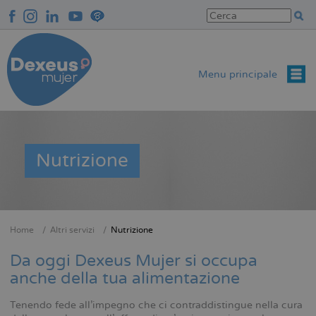
Salta
al
contenuto
principale
Menu principale
Nutrizione
Home
Altri servizi
Nutrizione
Briciole
di
Da oggi Dexeus Mujer si occupa
pane
anche della tua alimentazione
Tenendo fede all’impegno che ci contraddistingue nella cura