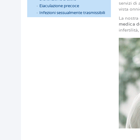
servizi di
Eiaculazione precoce
vista onni
Infezioni sessualmente trasmissibili
La nostra
medica de
infertilit