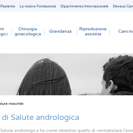
 Paziente
La nostra Fondazione
Dipartimento Internazionale
Dexeus Ca
mi
Chirurgia
Riproduzione
Gravidanza
Cancro
gici
ginecologica
assistita
alute maschile
e
 di Salute andrologica
 Salute andrologica ha come obiettivo quello di centralizzare l’as