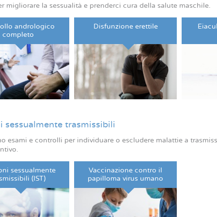
per migliorare la sessualità e prenderci cura della salute maschile.
ollo andrologico
Disfunzione erettile
Eiacu
completo
i sessualmente trasmissibili
o esami e controlli per individuare o escludere malattie a trasmissio
ntivo.
ioni sessualmente
Vaccinazione contro il
smissibili (IST)
papilloma virus umano