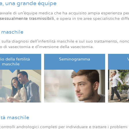
e, una grande équipe
i avvale di un’équipe medica che ha acquisito ampia esperienza pe
 sessualmente trasmissibili
, e opera in tre aree specialistiche diff
à maschile
 sulla diagnosi dell’infertilità maschile e sul suo trattamento, no
to di vasectomia e d’inversione della vasectomia.
io della fertilità
Seminogramma
maschile
ità maschile
ontrolli andrologici completi per individuare e trattare i proble