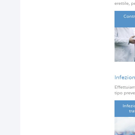
erettile, 
Contr
Infezion
Effettuiam
tipo preve
Infez
tra