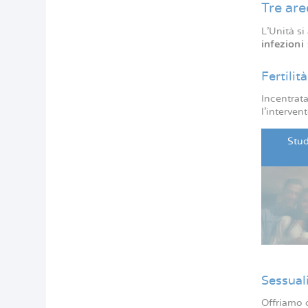
Tre are
L’Unità s
infezioni
Fertilit
Incentrata
l’interven
Stud
Sessual
Offriamo c