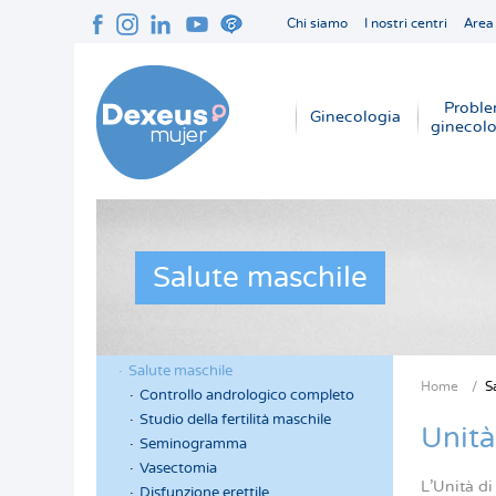
Salta
Chi siamo
I nostri centri
Area
al
Navegación
contenuto
superior
principale
cabecera
Proble
Navegación
Ginecologia
ginecolo
principal
Salute maschile
Salute maschile
Menú
Menú
Home
S
Controllo andrologico completo
Briciol
lateral
lateral
Studio della fertilità maschile
di
Unità
cabecera
principal
Seminogramma
pane
Vasectomia
L’Unità di
Disfunzione erettile