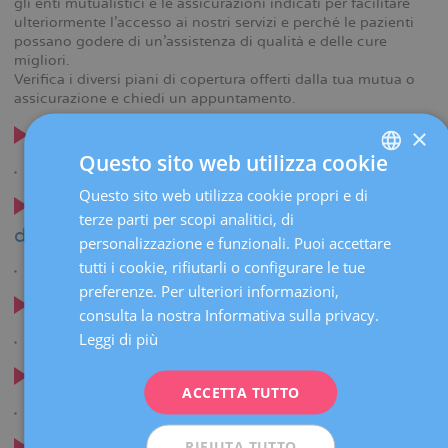
gli enti mutualistici e le assicurazioni indicati per facilitare
ulteriormente l’accesso ai nostri servizi e perché le pazienti
possano godere di un’assistenza di qualità e delle cure
migliori.
Verifica i diversi piani di copertura offerti dalla tua mutua o
assicurazione e chiedi un appuntamento.
×
Barcellona - Hospital Universitari Dexeus
Questo sito web utilizza cookie
Questo sito web utilizza cookie propri e di
SPANISH
Sant Cugat - Hospital Universitari General
terze parti per scopi analitici, di
CATALÀ
de Catalunya
personalizzazione e funzionali. Puoi accettare
ENGLISH
tutti i cookie, rifiutarli o configurare le tue
preferenze. Per ulteriori informazioni,
FRENCH
Sabadell - Hospital QuirónSalud del Vallès
consulta la nostra Informativa sulla privacy.
DEUTSCH
Leggi di più
ITALIANO
Manresa - Clínica Sant Josep
ACCETTA TUTTO
ESPAÑOL
RIFIUTA TUTTO