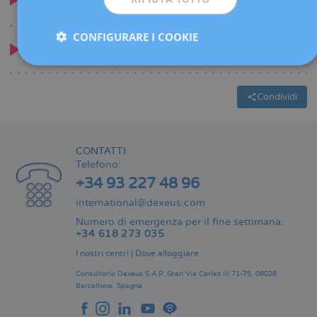
Tarragona - Hospital Viamed
CONFIGURARE I COOKIE
Reus
Condividi
CONTATTI
Telefono:
+34 93 227 48 96
international@dexeus.com
Numero di emergenza per il fine settimana:
+34 618 273 035
I nostri centri
|
Dove alloggiare
Consultorio Dexeus S.A.P.
Gran Via Carles III 71-75.
08028
Barcellona.
Spagna