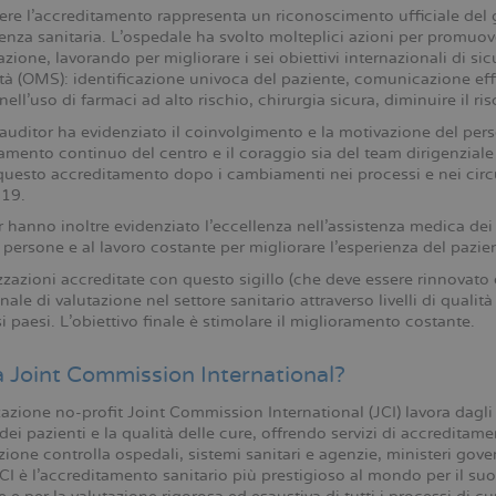
re l'accreditamento rappresenta un riconoscimento ufficiale del g
tenza sanitaria. L'ospedale ha svolto molteplici azioni per promuov
azione, lavorando per migliorare i sei obiettivi internazionali di s
tà (OMS): identificazione univoca del paziente, comunicazione effi
nell’uso di farmaci ad alto rischio, chirurgia sicura, diminuire il risc
 auditor ha evidenziato il coinvolgimento e la motivazione del pers
amento continuo del centro e il coraggio sia del team dirigenziale c
questo accreditamento dopo i cambiamenti nei processi e nei circui
19.
r hanno inoltre evidenziato l'eccellenza nell'assistenza medica dei
 persone e al lavoro costante per migliorare l'esperienza del pazie
zzazioni accreditate con questo sigillo (che deve essere rinnovat
nale di valutazione nel settore sanitario attraverso livelli di qualità
rsi paesi. L'obiettivo finale è stimolare il miglioramento costante.
a Joint Commission International?
azione no-profit Joint Commission International (JCI) lavora dagli 
dei pazienti e la qualità delle cure, offrendo servizi di accreditame
ione controlla ospedali, sistemi sanitari e agenzie, ministeri gov
JCI è l'accreditamento sanitario più prestigioso al mondo per il suo 