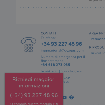
al pazient
CONTATTI
AREA PRI
Telefono:
Informazio
+34 93 227 48 96
RIPRODUZ
international@dexeus.com
Dexeus Fer
Numero di emergenza per il
fine settimana:
+34 618 273 035
I nostri centri
|
Dove alloggiare
Richiedi maggiori
Consultorio Dexeus S.A.P.
Gran Via Carles III 71-75.
informazioni
08028 Barcellona.
Spagna
(+34) 93 227 48 96
O compila questo modulo e ti