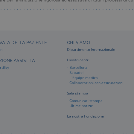
e e per la valutazione rigorosa ed esaustiva di tutti i processi di cu
VATA DELLA PAZIENTE
CHI SIAMO
ni
Dipartimento Internazionale
IONE ASSISTITA
I nostri centri
tility
Barcellona
Sabadell
L'équipe medica
Collaborazioni con assicurazioni
Sala stampa
Comunicati stampa
Ultime notizie
La nostra Fondazione