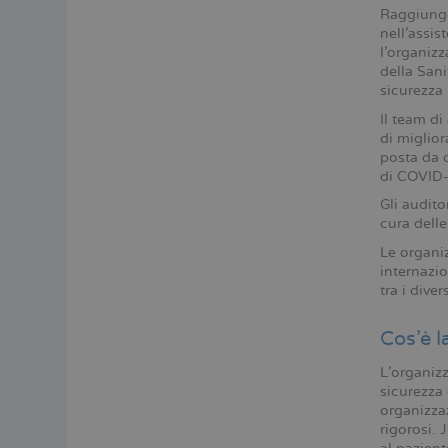
Raggiunge
nell'assis
l'organizz
della Sani
sicurezza 
Il team di
di miglior
posta da 
di COVID-
Gli audito
cura delle
Le organi
internazio
tra i dive
Cos'è l
L'organizz
sicurezza 
organizzaz
rigorosi. 