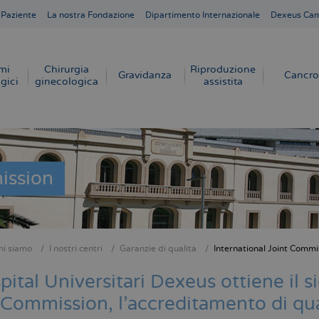
 Paziente
La nostra Fondazione
Dipartimento Internazionale
Dexeus Ca
mi
Chirurgia
Riproduzione
Gravidanza
Cancro
gici
ginecologica
assistita
ission
hi siamo
I nostri centri
Garanzie di qualità
International Joint Commi
e
pital Universitari Dexeus ottiene il si
 Commission, l'accreditamento di qua