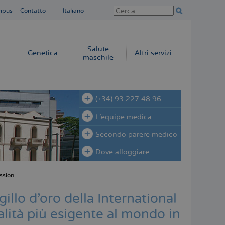
mpus
Contatto
Italiano
Salute
Genetica
Altri servizi
maschile
(+34) 93 227 48 96
L'équipe medica
Secondo parere medico
Dove alloggiare
ssion
gillo d'oro della International
lità più esigente al mondo in