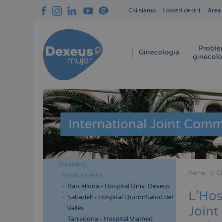
Salta
Chi siamo
I nostri centri
Area
al
Navegación
contenuto
superior
principale
cabecera
Proble
Navegación
Ginecologia
ginecolo
principal
International Joint Comm
Chi siamo
Menú
Home
C
I nostri centri
Briciol
lateral
Barcellona - Hospital Univ. Dexeus
di
L'Hos
cabecera
Sabadell - Hospital QuirónSalud del
pane
Joint
Vallés
Tarragona - Hospital Viamed