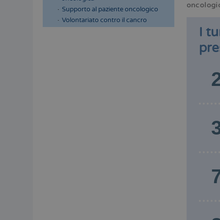
oncologi
Supporto al paziente oncologico
Volontariato contro il cancro
I t
pre