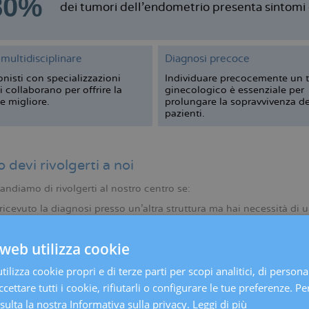
80%
dei tumori dell’endometrio presenta sintomi gi
multidisciplinare
Diagnosi precoce
onisti con specializzazioni
Individuare precocemente un 
i collaborano per offrire la
ginecologico è essenziale per
e migliore.
prolungare la sopravvivenza de
pazienti.
devi rivolgerti a noi
ndiamo di rivolgerti al nostro centro se:
ricevuto la diagnosi presso un’altra struttura ma hai necessità di
alcuni dei sintomi seguenti e hai bisogno di una diagnosi per con
Aumento della circonferenza addominale.
web utilizza cookie
Alterazioni delle abitudini intestinali (tendenza alla diarrea o alla s
ilizza cookie propri e di terze parti per scopi analitici, di persona
Problemi digestivi.
cettare tutti i cookie, rifiutarli o configurare le tue preferenze. Per
Perdite anomale di sangue dalla vagina, specialmente dopo la m
ulta la nostra Informativa sulla privacy.
Leggi di più