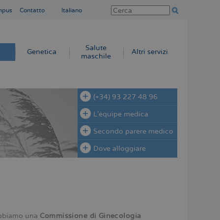
mpus
Contatto
Italiano
Salute
Genetica
Altri servizi
maschile
(+34) 93 227 48 96
L'équipe medica
Secondo parere medico
Dove alloggiare
 abbiamo una
Commissione di Ginecologia