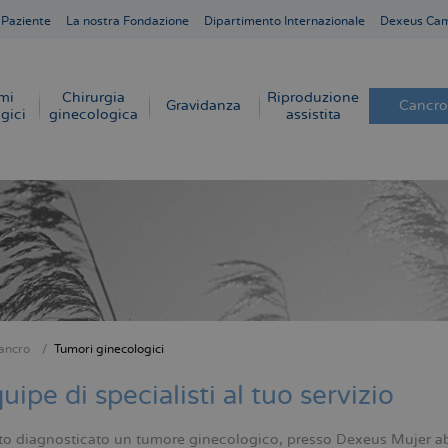
 Paziente
La nostra Fondazione
Dipartimento Internazionale
Dexeus Ca
mi
Chirurgia
Riproduzione
Gravidanza
Cancro
gici
ginecologica
assistita
ancro
Tumori ginecologici
e
uipe di specialisti al tuo servizio
tato diagnosticato un tumore ginecologico, presso Dexeus Mujer