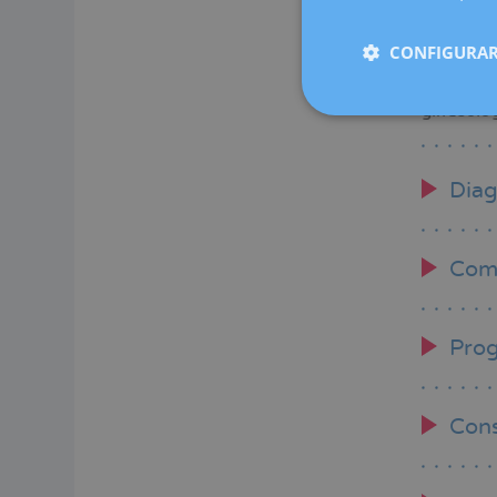
CONFIGURAR
Se noti q
ginecolog
Diag
Come
Prog
Cons