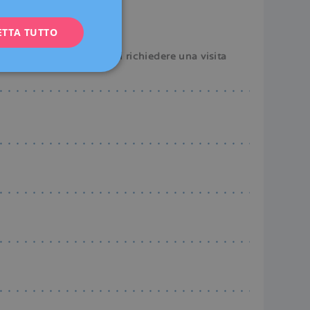
ENGLISH
ETTA TUTTO
FRENCH
 bruciore persistenti.
DEUTSCH
, ma ti raccomandiamo di richiedere una visita
ITALIANO
ESPAÑOL