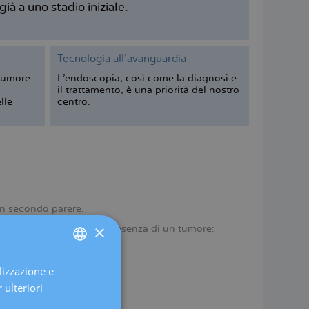
à a uno stadio iniziale.
Tecnologia all’avanguardia
tumore
L’endoscopia, così come la diagnosi e
il trattamento, è una priorità del nostro
lle
centro.
 un secondo parere.
×
fermare o escludere la presenza di un tumore:
titichezza).
lizzazione e
SPANISH
 ulteriori
CATALÀ
enopausa.