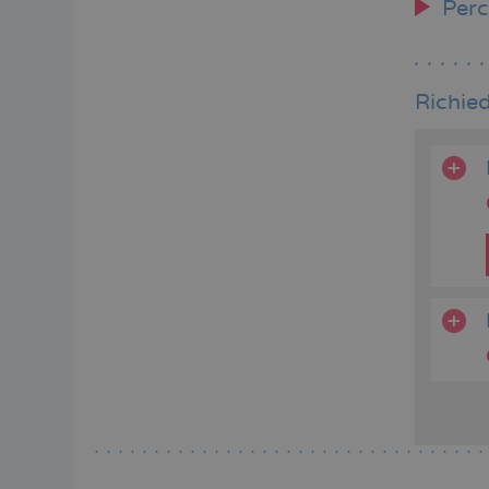
Perc
Richied