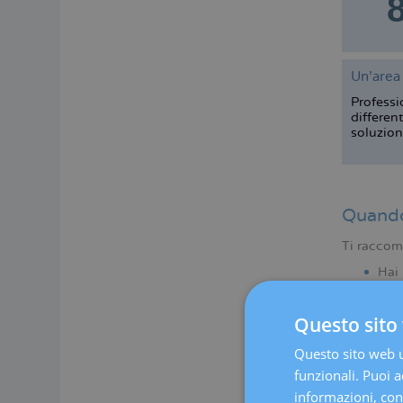
Un’area 
Professi
different
soluzion
Quando 
Ti raccoma
Hai 
Hai 
Questo sito 
Questo sito web ut
funzionali. Puoi ac
informazioni, cons