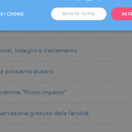
Dolore addominale o peso persistente al di sotto dell’ombelico.
E I COOKIE
RIFIUTA TUTTO
ACC
Fastidi alla vulva che si manifestano come ulcere, noduli, prurito o
ualcuno di questi sintomi non significa che tu abbia il cancro
ica.
nosi, indagini e trattamento
 possiamo aiutarti
ramma "Primo impatto"
ervazione gratuita della fertilità