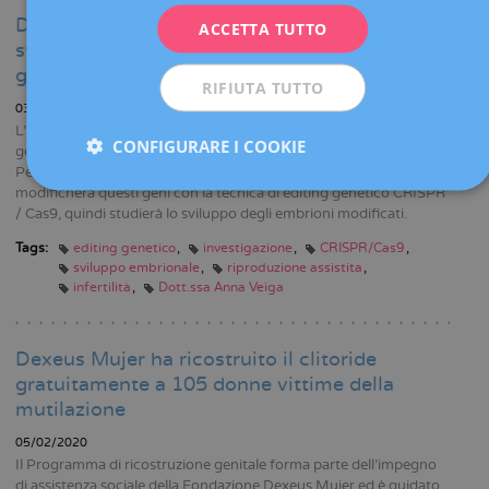
Dexeus Mujer e IDIBELL studieranno lo
ACCETTA TUTTO
ESPAÑOL
sviluppo embrionale attraverso l’editing
genetico di embrioni umani
RIFIUTA TUTTO
03/03/2020
L'obiettivo dello studio è determinare il coinvolgimento di diversi
CONFIGURARE I COOKIE
geni nelle prime fasi dello sviluppo embrionale umano.
Per raggiungere questo obiettivo, il team della Dott.ssa Veiga
modificherà questi geni con la tecnica di editing genetico CRISPR
/ Cas9, quindi studierà lo sviluppo degli embrioni modificati.
Tags:
editing genetico
investigazione
CRISPR/Cas9
sviluppo embrionale
riproduzione assistita
infertilità
Dott.ssa Anna Veiga
Dexeus Mujer ha ricostruito il clitoride
gratuitamente a 105 donne vittime della
mutilazione
05/02/2020
Il Programma di ricostruzione genitale forma parte dell’impegno
di assistenza sociale della Fondazione Dexeus Mujer ed è guidato