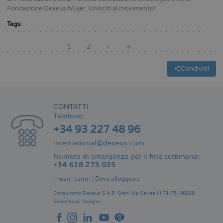
Fondazione Dexeus Mujer. Unisciti al movimento!
Tags:
Pagina
1
Pagina
2
Pagina
›
Ultima
»
attuale
successiva
pagina
Paginazione
Condividi
CONTATTI
Telefono:
+34 93 227 48 96
international@dexeus.com
Numero di emergenza per il fine settimana:
+34 618 273 035
I nostri centri
|
Dove alloggiare
Consultorio Dexeus S.A.P.
Gran Via Carles III 71-75.
08028
Barcellona.
Spagna