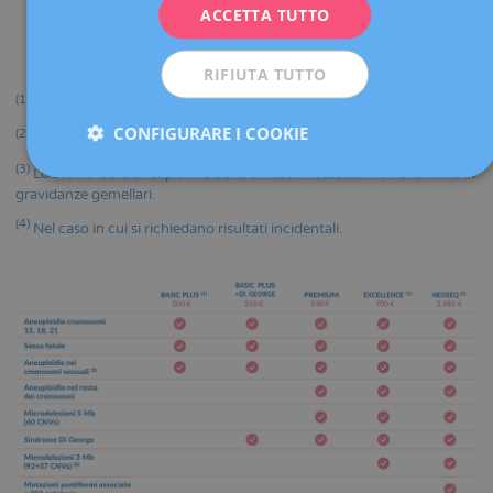
malattie monogeniche
dominanti di carattere grave, per le
ACCETTA TUTTO
ESPAÑOL
quali attualmente non esiste nessun altro tipo di studio
prenatale.
RIFIUTA TUTTO
(1)
Adatto per gravidanze gemellari.
CONFIGURARE I COOKIE
(2)
Non adatto per donazione di ovociti.
(3)
Lo studio delle aneuploidie dei cromosomi sessuali non è fattibile in
gravidanze gemellari.
(4)
Nel caso in cui si richiedano risultati incidentali.