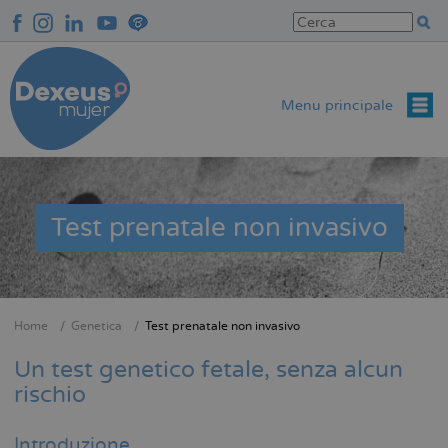
Salta
al
contenuto
principale
Menu principale
Test prenatale non invasivo
Home
Genetica
Test prenatale non invasivo
Briciole
di
Un test genetico fetale, senza alcun
pane
rischio
Introduzione