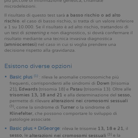
più piccole di informazione genetica, chiamate
microdelezioni.
Il risultato di questo test sarà
a basso rischio o ad alto
rischio
. el caso di basso rischio, si tratta di un valore inferiore
a 1 su 10.000. Se il risultato è ad alto rischio, trattandosi di
un test di
screening
e non diagnostico, si dovrà confermare il
risultato mediante una tecnica invasiva diagnostica
(
amniocentesi
) nel caso in cui si voglia prendere una
decisione rispetto alla gravidanza.
Esistono diverse opzioni
(1)
Basic plus
: rileva le anomalie cromosomiche più
frequenti, corrispondenti alle sindromi di
Down
(trisomia
21),
Edwards
(trisomia 18) e
Patau
(trisomia 13). Oltre alle
trisomies 13, 18 and 21
e alla determinazione del
sesso
,
permette di rilevare
alterazioni nei cromosomi sessuali
(3)
, come la sindrome di
Turner
o la sindrome di
Klinefelter
, che possono comportare lo sviluppo di
patologie associate.
Basic plus + DiGeorge
: rileva le trisomie
13, 18 e 21
, il
(3)
sesso
, le
alterazioni nei cromosomi sessuali
e la