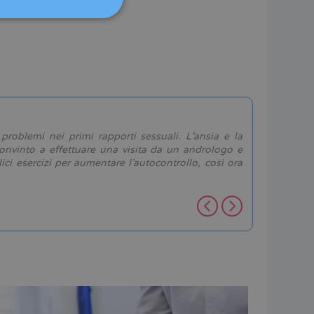
DEUTSCH
ITALIANO
ESPAÑOL
Andrés, 4
problemi nei primi rapporti sessuali. L’ansia e la
"In questi
onvinto a effettuare una visita da un andrologo e
che da sem
ci esercizi per aumentare l’autocontrollo, così ora
tipo di di
ispirato m