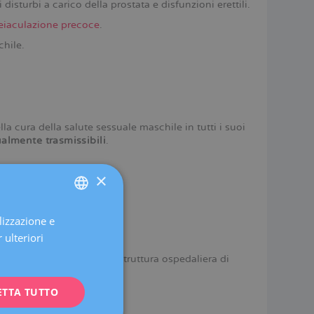
sturbi a carico della prostata e disfunzioni erettili.
eiaculazione precoce
.
chile.
la cura della salute sessuale maschile in tutti i suoi
sualmente trasmissibili
.
×
lizzazione e
SPANISH
 ulteriori
CATALÀ
vanzato
e ubicato in una struttura ospedaliera di
ENGLISH
o 24 ore su 24
.
ETTA TUTTO
FRENCH