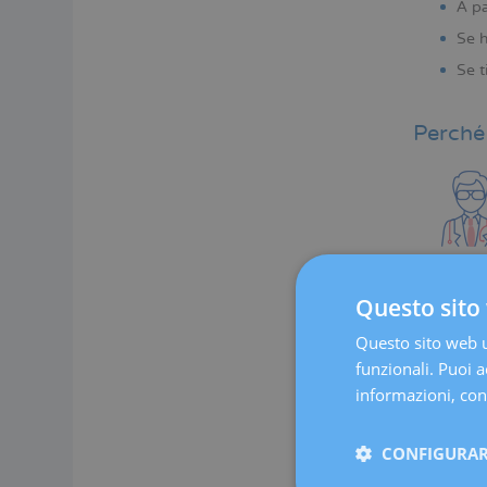
A pa
Se h
Se t
Perché 
Questo sito 
Questo sito web ut
funzionali. Puoi ac
informazioni, cons
CONFIGURAR