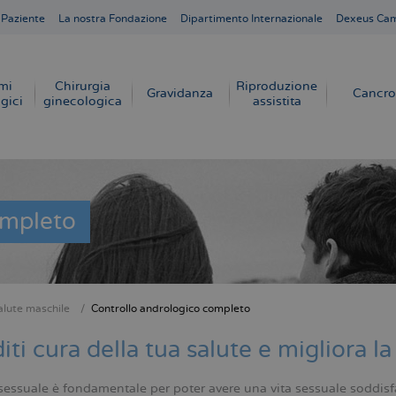
 Paziente
La nostra Fondazione
Dipartimento Internazionale
Dexeus Ca
mi
Chirurgia
Riproduzione
Gravidanza
Cancro
gici
ginecologica
assistita
ompleto
alute maschile
Controllo andrologico completo
e
iti cura della tua salute e migliora la
sessuale è fondamentale per poter avere una vita sessuale soddisf