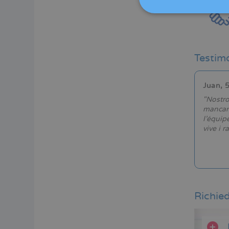
Testim
Juan, 5
i di prostata e altre disfunzioni di tipo sessuale. Dato
"Nostro
reoccupavo di come poter prevenire e trattare questo
mancanz
 Mujer per un primo consulto e l’équipe medica mi ha
l’équip
rologico completo ogni anno".
vive i 
Richied