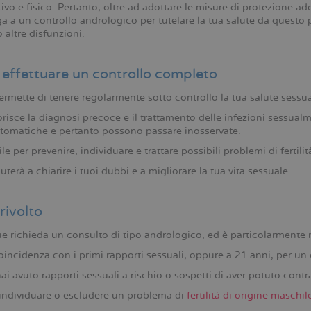
ivo e fisico. Pertanto, oltre ad adottare le misure di protezione a
 a un controllo andrologico per tutelare la tua salute da questo p
o altre disfunzioni.
effettuare un controllo completo
ermette di tenere regolarmente sotto controllo la tua salute sessua
risce la diagnosi precoce e il trattamento delle infezioni sessualm
tomatiche e pertanto possono passare inosservate.
ile per prevenire, individuare e trattare possibili problemi di fertilit
iuterà a chiarire i tuoi dubbi e a migliorare la tua vita sessuale.
 rivolto
e richieda un consulto di tipo andrologico, ed è particolarmente
oincidenza con i primi rapporti sessuali, oppure a 21 anni, per un 
ai avuto rapporti sessuali a rischio o sospetti di aver potuto contr
individuare o escludere un problema di
fertilità di origine maschil