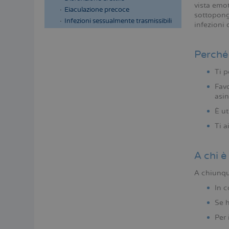
vista emot
Eiaculazione precoce
sottoponga
Infezioni sessualmente trasmissibili
infezioni 
Perché 
Ti p
Favo
asin
È ut
Ti a
A chi è
A chiunqu
In c
Se h
Per 