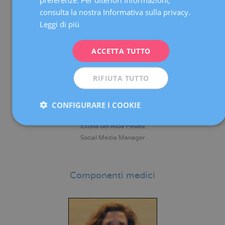
FRENCH
consulta la nostra Informativa sulla privacy.
DEUTSCH
Leggi di più
ITALIANO
ACCETTA TUTTO
ESPAÑOL
RIFIUTA TUTTO
CONFIGURARE I COOKIE
Estela del Alba Peláez
Social Media Manager
Componenti medici