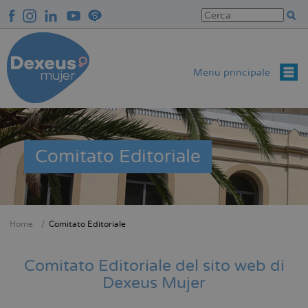
Salta
al
contenuto
principale
Menu principale
Comitato Editoriale
Home
Comitato Editoriale
Briciole
di
Comitato Editoriale del sito web di
pane
Dexeus Mujer