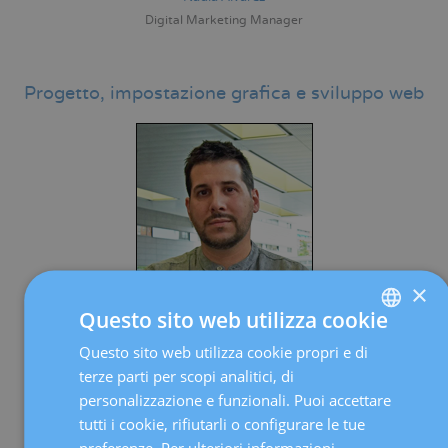
Digital Marketing Manager
Progetto, impostazione grafica e sviluppo web
×
Questo sito web utilizza cookie
Daniel Gámiz
Questo sito web utilizza cookie propri e di
SPANISH
Web Developer
terze parti per scopi analitici, di
CATALÀ
personalizzazione e funzionali. Puoi accettare
ENGLISH
tutti i cookie, rifiutarli o configurare le tue
Gestione e strategia dei social network
preferenze. Per ulteriori informazioni,