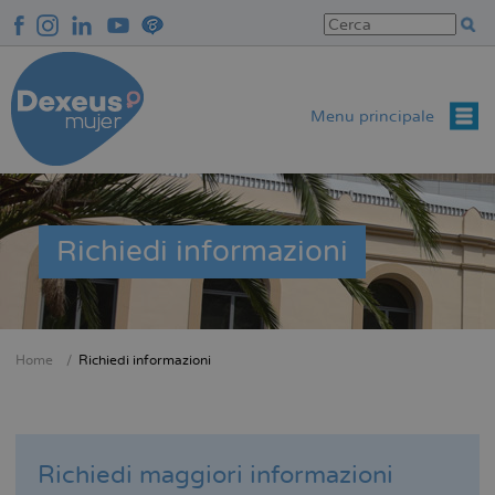
Salta
al
contenuto
principale
Menu principale
Richiedi informazioni
Home
Richiedi informazioni
Briciole
di
pane
Richiedi maggiori informazioni