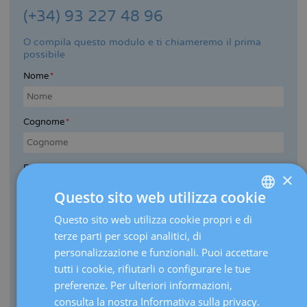
(+34) 93 227 48 96
O compila questo modulo e ti chiameremo il prima
possibile
Nome
Cognome
E-mail
×
Questo sito web utilizza cookie
Telefono
Telefono
Questo sito web utilizza cookie propri e di
SPANISH
terze parti per scopi analitici, di
CATALÀ
Paese
personalizzazione e funzionali. Puoi accettare
ENGLISH
tutti i cookie, rifiutarli o configurare le tue
preferenze. Per ulteriori informazioni,
FRENCH
Voglio essere informata sulle ultime novità di Dexeus Mujer e
consulta la nostra Informativa sulla privacy.