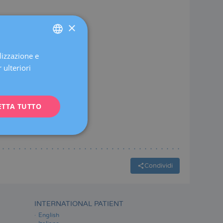
×
lizzazione e
SPANISH
 ulteriori
CATALÀ
ENGLISH
ETTA TUTTO
FRENCH
DEUTSCH
ITALIANO
ESPAÑOL
Condividi
INTERNATIONAL PATIENT
English