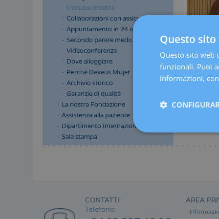
L'équipe medica
Collaborazioni con assicurazioni
Appuntamento in 24 ore
Questo sito 
Secondo parere medico
Videoconferenza
Questo sito web ut
Dove alloggiare
funzionali. Puoi ac
Perché Dexeus Mujer
informazioni, cons
Archivio storico
Garanzie di qualità
CONFIGURAR
La nostra Fondazione
Assistenza alla paziente
Dipartimento Internazionale
Sala stampa
Menú
lateral
principal
CONTATTI
AREA PRI
Telefono:
Informazio