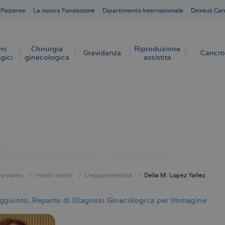
 Paziente
La nostra Fondazione
Dipartimento Internazionale
Dexeus Ca
mi
Chirurgia
Riproduzione
Gravidanza
Cancro
gici
ginecologica
assistita
hi siamo
I nostri centri
L'équipe medica
Delia M. Lopez Yañez
e
ggiunto
Reparto di Diagnosi Ginecologica per Immagine