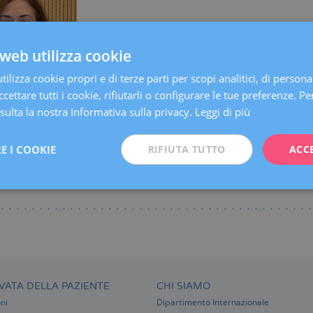
Centri:
Barcellona
Sabadell
web utilizza cookie
Lingue:
Spagnolo
Catalano
Inglese
Specialità:
Diagnosi Ginecologica per Immagine
ilizza cookie propri e di terze parti per scopi analitici, di persona
cettare tutti i cookie, rifiutarli o configurare le tue preferenze. Per
ulta la nostra Informativa sulla privacy.
Leggi di più
E I COOKIE
RIFIUTA TUTTO
ACC
VATA DELLA PAZIENTE
CHI SIAMO
ni
Dipartimento Internazionale