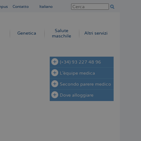
mpus
Contatto
Italiano
Salute
Genetica
Altri servizi
maschile
(+34) 93 227 48 96
L'équipe medica
Secondo parere medico
Dove alloggiare