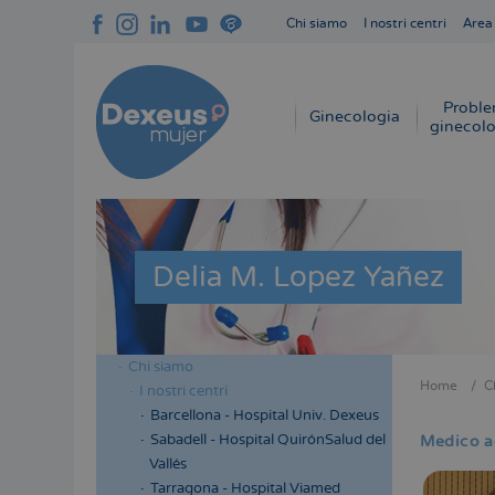
Salta
Chi siamo
I nostri centri
Area
al
Navegación
contenuto
superior
principale
cabecera
Proble
Navegación
Ginecologia
ginecolo
principal
Delia M. Lopez Yañez
Chi siamo
Menú
Home
C
I nostri centri
Briciol
lateral
Barcellona - Hospital Univ. Dexeus
di
cabecera
Sabadell - Hospital QuirónSalud del
Medico a
pane
Vallés
Tarragona - Hospital Viamed