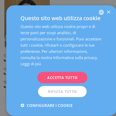
×
Questo sito web utilizza cookie
Questo sito web utilizza cookie propri e di
SPANISH
terze parti per scopi analitici, di
CATALÀ
personalizzazione e funzionali. Puoi accettare
ENGLISH
tutti i cookie, rifiutarli o configurare le tue
preferenze. Per ulteriori informazioni,
FRENCH
Centri:
consulta la nostra Informativa sulla privacy.
Barcellona
DEUTSCH
Leggi di più
Lingue:
ITALIANO
Spagnolo
Catalano
ACCETTA TUTTO
ESPAÑOL
Specialità:
Diagnosi Ginecologica per Immagine
RIFIUTA TUTTO
CONFIGURARE I COOKIE
Condividi