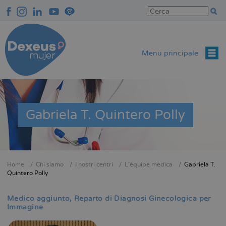
Salta
al
contenuto
principale
Menu principale
Gabriela T. Quintero Polly
Home
Chi siamo
I nostri centri
L'équipe medica
Gabriela T.
Briciole
Quintero Polly
di
pane
Medico aggiunto
Reparto di Diagnosi Ginecologica per
Immagine