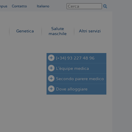
mpus
Contatto
Italiano
Salute
Genetica
Altri servizi
maschile
(+34) 93 227 48 96
L'équipe medica
Secondo parere medico
Dove alloggiare