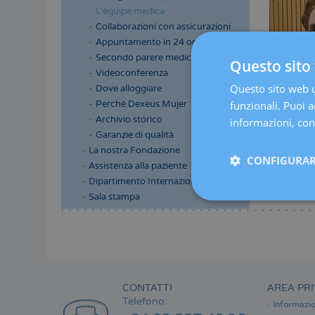
L'équipe medica
Collaborazioni con assicurazioni
Appuntamento in 24 ore
Secondo parere medico
Questo sito 
Videoconferenza
Questo sito web ut
Dove alloggiare
Perché Dexeus Mujer
funzionali. Puoi ac
Archivio storico
informazioni, cons
Garanzie di qualità
La nostra Fondazione
CONFIGURAR
Assistenza alla paziente
Dipartimento Internazionale
Sala stampa
Menú
lateral
principal
CONTATTI
AREA PRI
Telefono:
Informazio