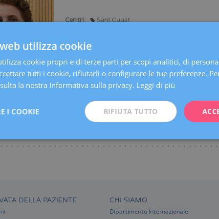
Centri:
Sant Cugat
Lingue:
Spagnolo
Catalano
Inglese
web utilizza cookie
Specialità:
Diagnosi Ginecologica per Immagine
ilizza cookie propri e di terze parti per scopi analitici, di persona
cettare tutti i cookie, rifiutarli o configurare le tue preferenze. Per
ulta la nostra Informativa sulla privacy.
Leggi di più
E I COOKIE
RIFIUTA TUTTO
ACC
VATA DELLA PAZIENTE
CHI SIAMO
ni
Dipartimento Internazionale