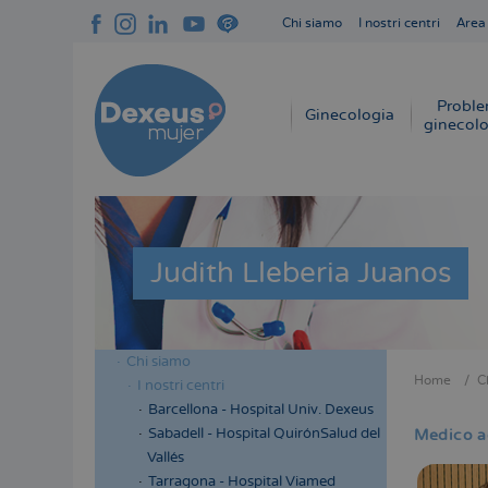
Salta
Chi siamo
I nostri centri
Area
al
Navegación
contenuto
superior
principale
cabecera
Proble
Navegación
Ginecologia
ginecolo
principal
Judith Lleberia Juanos
Chi siamo
Menú
Home
C
I nostri centri
Briciol
lateral
Barcellona - Hospital Univ. Dexeus
di
cabecera
Sabadell - Hospital QuirónSalud del
Medico a
pane
Vallés
Tarragona - Hospital Viamed