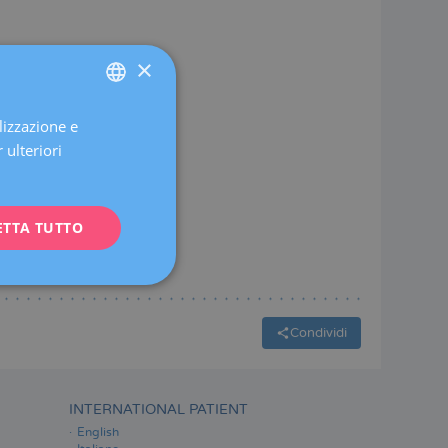
×
lizzazione e
SPANISH
 ulteriori
CATALÀ
ENGLISH
ETTA TUTTO
FRENCH
DEUTSCH
ITALIANO
ESPAÑOL
Condividi
INTERNATIONAL PATIENT
English