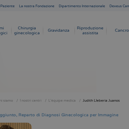
 Paziente
La nostra Fondazione
Dipartimento Internazionale
Dexeus Ca
mi
Chirurgia
Riproduzione
Gravidanza
Cancro
gici
ginecologica
assistita
hi siamo
I nostri centri
L'équipe medica
Judith Lleberia Juanos
e
ggiunto
Reparto di Diagnosi Ginecologica per Immagine