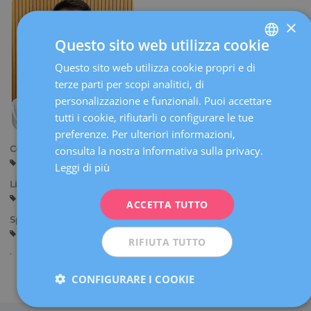
×
Questo sito web utilizza cookie
Questo sito web utilizza cookie propri e di
SPANISH
terze parti per scopi analitici, di
CATALÀ
personalizzazione e funzionali. Puoi accettare
ENGLISH
tutti i cookie, rifiutarli o configurare le tue
preferenze. Per ulteriori informazioni,
FRENCH
consulta la nostra Informativa sulla privacy.
Centri:
DEUTSCH
Sant Cugat
Sabadell
Leggi di più
ITALIANO
Lingue:
Spagnolo
Inglese
ACCETTA TUTTO
ESPAÑOL
Specialità:
Ginecologia Generale
Diagnosi Ginecologica per Immagine
RIFIUTA TUTTO
CONFIGURARE I COOKIE
Condividi