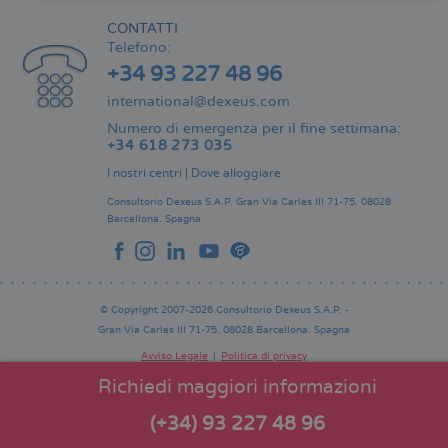
CONTATTI
Telefono:
+34 93 227 48 96
international@dexeus.com
Numero di emergenza per il fine settimana:
+34 618 273 035
I nostri centri
|
Dove alloggiare
Consultorio Dexeus S.A.P.
Gran Via Carles III 71-75.
08028
Barcellona.
Spagna
© Copyright 2007-2026 Consultorio Dexeus S.A.P. -
Gran Via Carles III 71-75. 08028 Barcellona. Spagna
Avviso Legale
Politica di privacy
Comitato Editoriale
Pie
Richiedi maggiori informazioni
de
página
(+34) 93 227 48 96