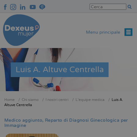
Salta
al
contenuto
principale
Menu principale
Luis A. Altuve Centrella
Home
Chi siamo
I nostri centri
L'équipe medica
Luis A.
Briciole
Altuve Centrella
di
pane
Medico aggiunto
Reparto di Diagnosi Ginecologica per
Immagine