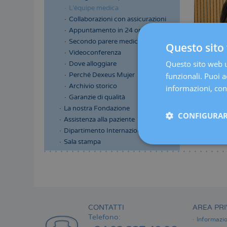
L'équipe medica
Collaborazioni con assicurazioni
Appuntamento in 24 ore
Secondo parere medico
Questo sito 
Videoconferenza
Questo sito web ut
Dove alloggiare
Perché Dexeus Mujer
funzionali. Puoi ac
Archivio storico
informazioni, cons
Garanzie di qualità
La nostra Fondazione
CONFIGURAR
Assistenza alla paziente
Dipartimento Internazionale
Sala stampa
Menú
lateral
principal
CONTATTI
AREA PRI
Telefono:
Informazio