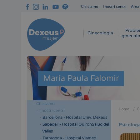
Salta
Chi siamo
I nostri centri
Area
al
Navegación
contenuto
superior
principale
cabecera
Proble
Navegación
Ginecologia
ginecolo
principal
María Paula Falomir
Chi siamo
Menú
Home
C
I nostri centri
Briciol
lateral
Barcellona - Hospital Univ. Dexeus
di
cabecera
Sabadell - Hospital QuirónSalud del
Psicolog
pane
Vallés
Tarragona - Hospital Viamed