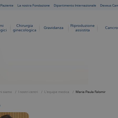
 Paziente
La nostra Fondazione
Dipartimento Internazionale
Dexeus Ca
mi
Chirurgia
Riproduzione
Gravidanza
Cancro
gici
ginecologica
assistita
hi siamo
I nostri centri
L'équipe medica
María Paula Falomir
e
a