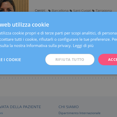
Centri:
Barcellona
Sant Cugat
Tarragona
Lingue:
Spagnolo
Catalano
Inglese
web utilizza cookie
Specialità:
Psicologia
ilizza cookie propri e di terze parti per scopi analitici, di persona
cettare tutti i cookie, rifiutarli o configurare le tue preferenze. Per
ulta la nostra Informativa sulla privacy.
Leggi di più
E I COOKIE
RIFIUTA TUTTO
ACC
VATA DELLA PAZIENTE
CHI SIAMO
ni
Dipartimento Internazionale