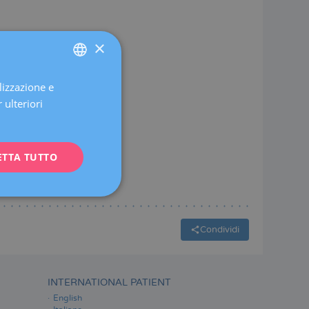
×
lizzazione e
SPANISH
 ulteriori
CATALÀ
ENGLISH
ETTA TUTTO
FRENCH
DEUTSCH
ITALIANO
ESPAÑOL
Condividi
INTERNATIONAL PATIENT
English