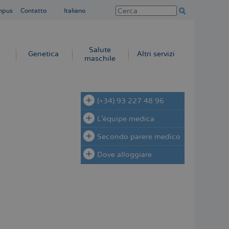
mpus
Contatto
Italiano
Salute
Genetica
Altri servizi
maschile
(+34) 93 227 48 96
L'équipe medica
Secondo parere medico
Dove alloggiare