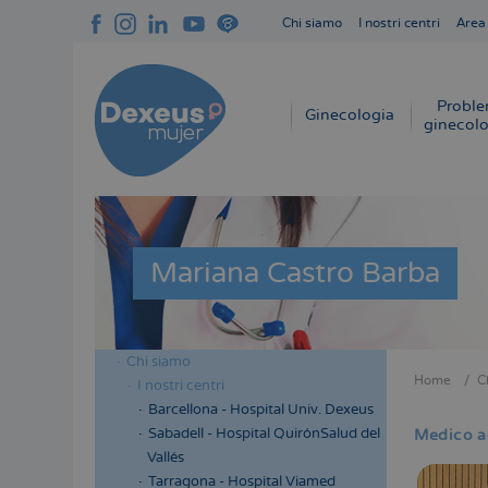
Salta
Chi siamo
I nostri centri
Area
al
Navegación
contenuto
superior
principale
cabecera
Proble
Navegación
Ginecologia
ginecolo
principal
Mariana Castro Barba
Chi siamo
Menú
Home
C
I nostri centri
Briciol
lateral
Barcellona - Hospital Univ. Dexeus
di
cabecera
Sabadell - Hospital QuirónSalud del
Medico a
pane
Vallés
Tarragona - Hospital Viamed