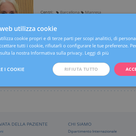
Centri:
Barcellona
Manresa
Lingue:
Spagnolo
web utilizza cookie
Specialità:
Diagnosi Ginecologica per Immagine
ilizza cookie propri e di terze parti per scopi analitici, di persona
cettare tutti i cookie, rifiutarli o configurare le tue preferenze. Per
ulta la nostra Informativa sulla privacy.
Leggi di più
E I COOKIE
RIFIUTA TUTTO
ACC
VATA DELLA PAZIENTE
CHI SIAMO
ni
Dipartimento Internazionale