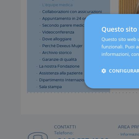
L'équipe medica
Collaborazioni con assicurazioni
Appuntamento in 24 ore
Secondo parere medico
Questo sito 
Videoconferenza
Questo sito web ut
Dove alloggiare
Perché Dexeus Mujer
funzionali. Puoi ac
Archivio storico
informazioni, cons
Garanzie di qualità
La nostra Fondazione
CONFIGURAR
Assistenza alla paziente
Dipartimento Internazionale
Sala stampa
Menú
lateral
principal
CONTATTI
AREA PRI
Telefono:
Informazio