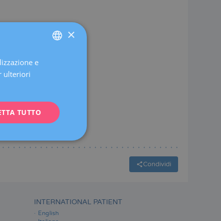
×
lizzazione e
SPANISH
 ulteriori
CATALÀ
ENGLISH
ETTA TUTTO
FRENCH
DEUTSCH
ITALIANO
ESPAÑOL
Condividi
INTERNATIONAL PATIENT
English