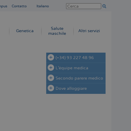
mpus
Contatto
Italiano
Salute
Genetica
Altri servizi
maschile
(+34) 93 227 48 96
L'équipe medica
Secondo parere medico
Dove alloggiare