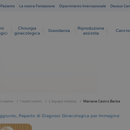
 Paziente
La nostra Fondazione
Dipartimento Internazionale
Dexeus Ca
mi
Chirurgia
Riproduzione
Gravidanza
Cancro
gici
ginecologica
assistita
hi siamo
I nostri centri
L'équipe medica
Mariana Castro Barba
e
ggiunto
Reparto di Diagnosi Ginecologica per Immagine