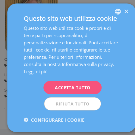
×
Questo sito web utilizza cookie
Questo sito web utilizza cookie propri e di
SPANISH
terze parti per scopi analitici, di
CATALÀ
personalizzazione e funzionali. Puoi accettare
ENGLISH
tutti i cookie, rifiutarli o configurare le tue
preferenze. Per ulteriori informazioni,
FRENCH
Centri:
consulta la nostra Informativa sulla privacy.
Barcellona
DEUTSCH
Leggi di più
Lingue:
ITALIANO
Spagnolo
Catalano
ACCETTA TUTTO
ESPAÑOL
Specialità:
Fisioterapia della Donna
RIFIUTA TUTTO
Condividi
CONFIGURARE I COOKIE