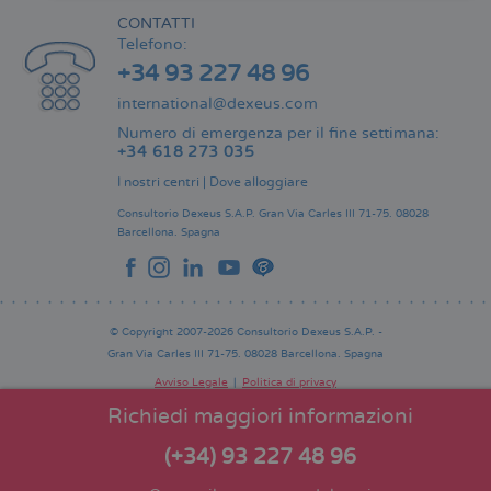
CONTATTI
Telefono:
+34 93 227 48 96
international@dexeus.com
Numero di emergenza per il fine settimana:
+34 618 273 035
I nostri centri
|
Dove alloggiare
Consultorio Dexeus S.A.P.
Gran Via Carles III 71-75.
08028
Barcellona.
Spagna
© Copyright 2007-2026 Consultorio Dexeus S.A.P. -
Gran Via Carles III 71-75. 08028 Barcellona. Spagna
Avviso Legale
Politica di privacy
Comitato Editoriale
Pie
Richiedi maggiori informazioni
de
página
(+34) 93 227 48 96