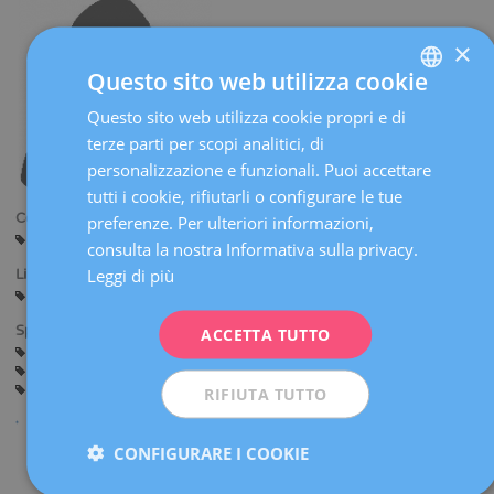
×
Questo sito web utilizza cookie
Questo sito web utilizza cookie propri e di
SPANISH
terze parti per scopi analitici, di
CATALÀ
personalizzazione e funzionali. Puoi accettare
ENGLISH
tutti i cookie, rifiutarli o configurare le tue
Centri:
preferenze. Per ulteriori informazioni,
FRENCH
Manresa
consulta la nostra Informativa sulla privacy.
DEUTSCH
Leggi di più
Lingue:
Spagnolo
ITALIANO
Specialità:
ACCETTA TUTTO
ESPAÑOL
Ginecologia Generale
Mastologia (Patologia mammaria benigna)
Chirurgia Ginecologica
RIFIUTA TUTTO
CONFIGURARE I COOKIE
Condividi