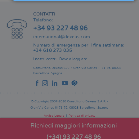
CONTATTI
Telefono:
+34 93 227 48 96
international@dexeus.com
Numero di emergenza per il fine settimana:
+34 618 273 035
I nostri centri
|
Dove alloggiare
Consultorio Dexeus S.A.P.
Gran Via Carles III 71-75.
08028
Barcellona.
Spagna
© Copyright 2007-2026 Consultorio Dexeus S.A.P. -
Gran Via Carles III 71-75. 08028 Barcellona. Spagna
Avviso Legale
Politica di privacy
Comitato Editoriale
Pie
Richiedi maggiori informazioni
de
página
(+34) 93 227 48 96