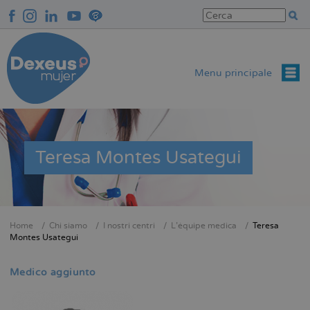
Salta
al
contenuto
principale
Menu principale
Teresa Montes Usategui
Home
Chi siamo
I nostri centri
L'équipe medica
Teresa
Briciole
Montes Usategui
di
pane
Medico aggiunto