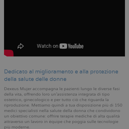
Dedicato al miglioramento e alla protezione
della salute delle donne
Dexeus Mujer accompagna le pazienti lungo le diverse fasi
della vita, offrendo loro un’assistenza integrata di tipo
ostetrico, ginecologico e per tutto ciò che riguarda la
riproduzione. Mettiamo quindi a tua disposizione più di 150
medici specialisti nella salute della donna che condividono
un obiettivo comune: offrire terapie mediche di alta qualità
attraverso un lavoro in équipe che poggia sulle tecnologie
più moderne.