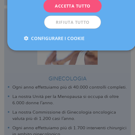
ACCETTA TUTTO
ESPAÑOL
RIFIUTA TUTTO
CONFIGURARE I COOKIE
GINECOLOGIA
Ogni anno effettuiamo più di 40.000 controlli completi.
La nostra Unità per la Menopausa si occupa di oltre
6.000 donne l’anno.
La nostra Commissione di Ginecologia oncologica
valuta più di 1.200 casi l’anno.
Ogni anno effettuiamo più di 1.700 interventi chirurgici
in ambito ginecologico.