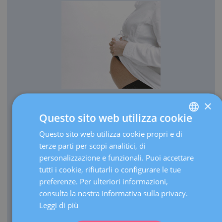
×
OSTETRICIA
Questo sito web utilizza cookie
Ogni anno facciamo nascere più di 3.000 bambini.
Questo sito web utilizza cookie propri e di
SPANISH
Annualmente, effettuiamo più di 30.000 ecografie in
terze parti per scopi analitici, di
CATALÀ
corso di gravidanza.
personalizzazione e funzionali. Puoi accettare
ENGLISH
In quanto centro di riferimento, eseguiamo oltre 3.000
tutti i cookie, rifiutarli o configurare le tue
visite l’anno per gravidanze ad alto rischio.
preferenze. Per ulteriori informazioni,
FRENCH
consulta la nostra Informativa sulla privacy.
Disponiamo di un’Unità di terapia intensiva (UTI)
DEUTSCH
neonatale di terzo livello in grado di far fronte a parti
Leggi di più
estremamente prematuri di qualunque età gestazionale.
ITALIANO