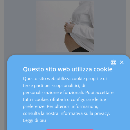
×
OSTETRICIA
Questo sito web utilizza cookie
Ogni anno facciamo nascere più di 3.000 bambini.
Questo sito web utilizza cookie propri e di
SPANISH
Annualmente, effettuiamo più di 30.000 ecografie in
terze parti per scopi analitici, di
CATALÀ
corso di gravidanza.
personalizzazione e funzionali. Puoi accettare
ENGLISH
In quanto centro di riferimento, eseguiamo oltre 3.000
tutti i cookie, rifiutarli o configurare le tue
visite l’anno per gravidanze ad alto rischio.
preferenze. Per ulteriori informazioni,
FRENCH
consulta la nostra Informativa sulla privacy.
Disponiamo di un’Unità di terapia intensiva (UTI)
DEUTSCH
neonatale di terzo livello in grado di far fronte a parti
Leggi di più
estremamente prematuri di qualunque età gestazionale.
ITALIANO