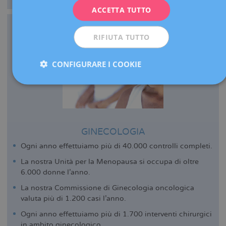
ACCETTA TUTTO
ESPAÑOL
RIFIUTA TUTTO
CONFIGURARE I COOKIE
GINECOLOGIA
Ogni anno effettuiamo più di 40.000 controlli completi.
La nostra Unità per la Menopausa si occupa di oltre
6.000 donne l’anno.
La nostra Commissione di Ginecologia oncologica
valuta più di 1.200 casi l’anno.
Ogni anno effettuiamo più di 1.700 interventi chirurgici
in ambito ginecologico.