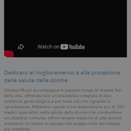
Dedicato al miglioramento e alla protezione
della salute delle donne
Dexeus Mujer accompagna le pazienti lungo le diverse fasi
della vita, offrendo loro un’assistenza integrata di tipo
ostetrico, ginecologico e per tutto ciò che riguarda la
riproduzione. Mettiamo quindi a tua disposizione più di 150
medici specialisti nella salute della donna che condividono
un obiettivo comune: offrire terapie mediche di alta qualità
attraverso un lavoro in équipe che poggia sulle tecnologie
più moderne.