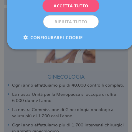
ACCETTA TUTTO
ESPAÑOL
RIFIUTA TUTTO
CONFIGURARE I COOKIE
GINECOLOGIA
Ogni anno effettuiamo più di 40.000 controlli completi.
La nostra Unità per la Menopausa si occupa di oltre
6.000 donne l’anno.
La nostra Commissione di Ginecologia oncologica
valuta più di 1.200 casi l’anno.
Ogni anno effettuiamo più di 1.700 interventi chirurgici
in ambito ginecologico.