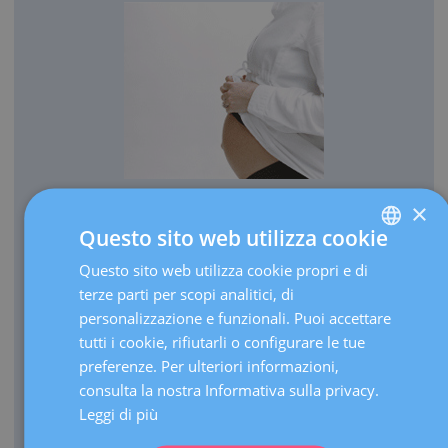
×
OSTETRICIA
Questo sito web utilizza cookie
Ogni anno facciamo nascere più di 3.000 bambini.
Questo sito web utilizza cookie propri e di
SPANISH
Annualmente, effettuiamo più di 30.000 ecografie in
terze parti per scopi analitici, di
CATALÀ
corso di gravidanza.
personalizzazione e funzionali. Puoi accettare
ENGLISH
In quanto centro di riferimento, eseguiamo oltre 3.000
tutti i cookie, rifiutarli o configurare le tue
visite l’anno per gravidanze ad alto rischio.
preferenze. Per ulteriori informazioni,
FRENCH
consulta la nostra Informativa sulla privacy.
Disponiamo di un’Unità di terapia intensiva (UTI)
DEUTSCH
neonatale di terzo livello in grado di far fronte a parti
Leggi di più
estremamente prematuri di qualunque età gestazionale.
ITALIANO