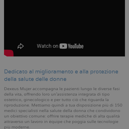
Dedicato al miglioramento e alla protezione
della salute delle donne
Dexeus Mujer accompagna le pazienti lungo le diverse fasi
della vita, offrendo loro un’assistenza integrata di tipo
ostetrico, ginecologico e per tutto ciò che riguarda la
riproduzione. Mettiamo quindi a tua disposizione più di 150
medici specialisti nella salute della donna che condividono
un obiettivo comune: offrire terapie mediche di alta qualità
attraverso un lavoro in équipe che poggia sulle tecnologie
più moderne.