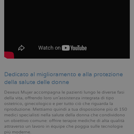
Dedicato al miglioramento e alla protezione
della salute delle donne
Dexeus Mujer accompagna le pazienti lungo le diverse fasi
della vita, offrendo loro un’assistenza integrata di tipo
ostetrico, ginecologico e per tutto ciò che riguarda la
riproduzione. Mettiamo quindi a tua disposizione più di 150
medici specialisti nella salute della donna che condividono
un obiettivo comune: offrire terapie mediche di alta qualità
attraverso un lavoro in équipe che poggia sulle tecnologie
più moderne.