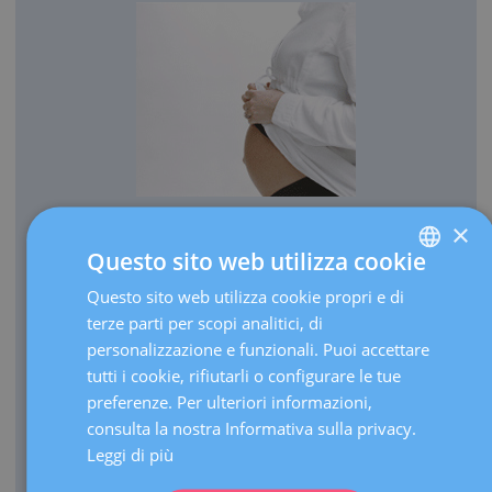
×
OSTETRICIA
Questo sito web utilizza cookie
Ogni anno facciamo nascere più di 3.000 bambini.
Questo sito web utilizza cookie propri e di
SPANISH
Annualmente, effettuiamo più di 30.000 ecografie in
terze parti per scopi analitici, di
CATALÀ
corso di gravidanza.
personalizzazione e funzionali. Puoi accettare
ENGLISH
In quanto centro di riferimento, eseguiamo oltre 3.000
tutti i cookie, rifiutarli o configurare le tue
visite l’anno per gravidanze ad alto rischio.
preferenze. Per ulteriori informazioni,
FRENCH
consulta la nostra Informativa sulla privacy.
Disponiamo di un’Unità di terapia intensiva (UTI)
DEUTSCH
neonatale di terzo livello in grado di far fronte a parti
Leggi di più
estremamente prematuri di qualunque età gestazionale.
ITALIANO