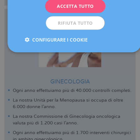
ACCETTA TUTTO
ESPAÑOL
RIFIUTA TUTTO
CONFIGURARE I COOKIE
GINECOLOGIA
Ogni anno effettuiamo più di 40.000 controlli completi.
La nostra Unità per la Menopausa si occupa di oltre
6.000 donne l’anno.
La nostra Commissione di Ginecologia oncologica
valuta più di 1.200 casi l’anno.
Ogni anno effettuiamo più di 1.700 interventi chirurgici
in ambito ginecologico.