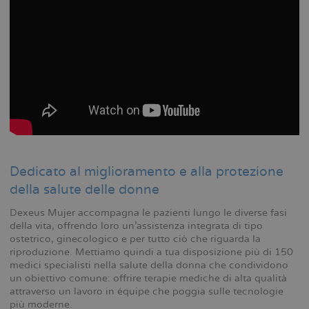
Dedicato al miglioramento e alla protezione
della salute delle donne
Dexeus Mujer accompagna le pazienti lungo le diverse fasi
della vita, offrendo loro un’assistenza integrata di tipo
ostetrico, ginecologico e per tutto ciò che riguarda la
riproduzione. Mettiamo quindi a tua disposizione più di 150
medici specialisti nella salute della donna che condividono
un obiettivo comune: offrire terapie mediche di alta qualità
attraverso un lavoro in équipe che poggia sulle tecnologie
più moderne.