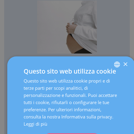
×
OSTETRICIA
Questo sito web utilizza cookie
Ogni anno facciamo nascere più di 3.000 bambini.
Questo sito web utilizza cookie propri e di
SPANISH
Annualmente, effettuiamo più di 30.000 ecografie in
terze parti per scopi analitici, di
CATALÀ
corso di gravidanza.
personalizzazione e funzionali. Puoi accettare
ENGLISH
In quanto centro di riferimento, eseguiamo oltre 3.000
tutti i cookie, rifiutarli o configurare le tue
visite l’anno per gravidanze ad alto rischio.
preferenze. Per ulteriori informazioni,
FRENCH
consulta la nostra Informativa sulla privacy.
Disponiamo di un’Unità di terapia intensiva (UTI)
DEUTSCH
neonatale di terzo livello in grado di far fronte a parti
Leggi di più
estremamente prematuri di qualunque età gestazionale.
ITALIANO