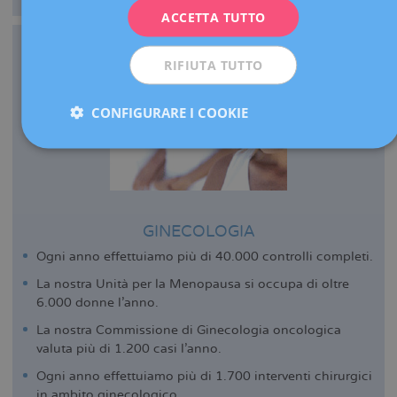
ACCETTA TUTTO
ESPAÑOL
RIFIUTA TUTTO
CONFIGURARE I COOKIE
GINECOLOGIA
Ogni anno effettuiamo più di 40.000 controlli completi.
La nostra Unità per la Menopausa si occupa di oltre
6.000 donne l’anno.
La nostra Commissione di Ginecologia oncologica
valuta più di 1.200 casi l’anno.
Ogni anno effettuiamo più di 1.700 interventi chirurgici
in ambito ginecologico.