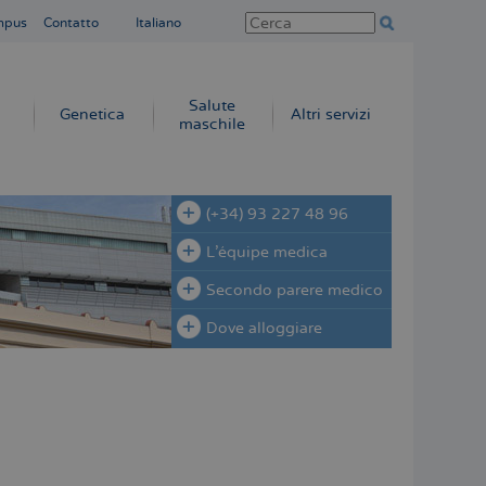
mpus
Contatto
Italiano
Salute
Genetica
Altri servizi
maschile
(+34) 93 227 48 96
L'équipe medica
Secondo parere medico
Dove alloggiare