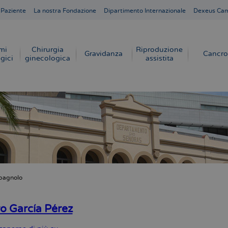
 Paziente
La nostra Fondazione
Dipartimento Internazionale
Dexeus Ca
mi
Chirurgia
Riproduzione
Gravidanza
Cancro
gici
ginecologica
assistita
pagnolo
e
o García Pérez