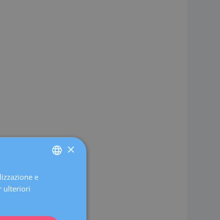
×
lizzazione e
SPANISH
 ulteriori
CATALÀ
ENGLISH