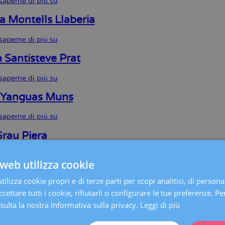
saperne di più su
Barbaro
García
Pérez
a Montells Llaberia
saperne di più su
Arantxa
Montells
Llaberia
Santisteve Prat
saperne di più su
Ramon
Santisteve
Prat
 Yanguas Muns
saperne di più su
Carles
Yanguas
Muns
Grau Piera
saperne di più su
Silvia
web utilizza cookie
Grau
Piera
a J. Gonzalez Peña
ilizza cookie propri e di terze parti per scopi analitici, di persona
cettare tutti i cookie, rifiutarli o configurare le tue preferenze. Per
saperne di più su
Coralia
J.
ulta la nostra Informativa sulla privacy.
Leggi di più
Gonzalez
 J. Ruiz Ordonez
Peña