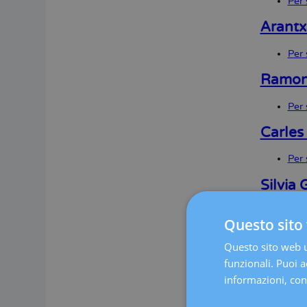
Per 
Arantx
Per 
Ramon 
Per 
Carles
Per 
Silvia 
Per 
Questo sito 
Corali
Questo sito web ut
funzionali. Puoi ac
Per 
informazioni, cons
Karely