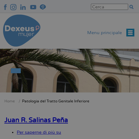
Salta
al
contenuto
principale
Menu principale
Home
Patologia del Tratto Genitale Inferiore
Briciole
di
Juan R. Salinas Peña
pane
Per saperne di più su
Juan
R.