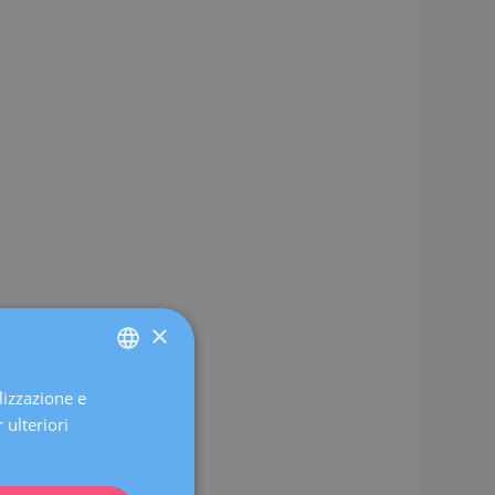
×
lizzazione e
SPANISH
 ulteriori
CATALÀ
ENGLISH