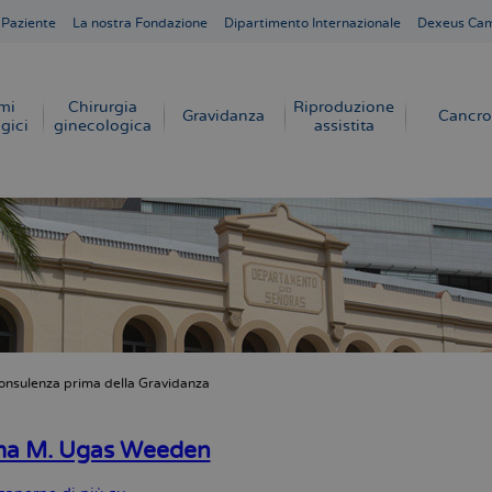
 Paziente
La nostra Fondazione
Dipartimento Internazionale
Dexeus Ca
mi
Chirurgia
Riproduzione
Gravidanza
Cancro
gici
ginecologica
assistita
onsulenza prima della Gravidanza
e
ma M. Ugas Weeden