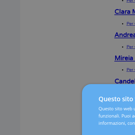
Per 
Clara 
Per 
Andrea
Per 
Mireia
Per 
Cande
Per 
Questo sito 
Jesus 
Questo sito web ut
funzionali. Puoi ac
Per 
informazioni, cons
Ana L.