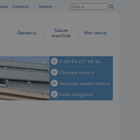
mpus
Contatto
Italiano
Salute
Genetica
Altri servizi
maschile
(+34) 93 227 48 96
L'équipe medica
Secondo parere medico
Dove alloggiare