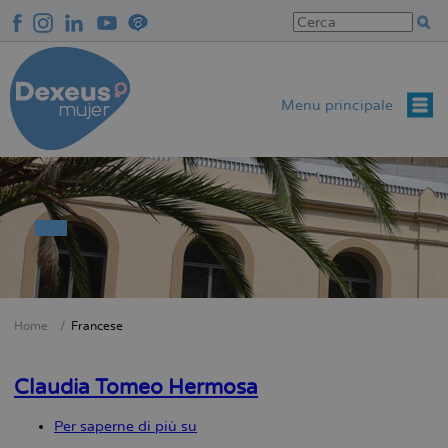
Salta
al
contenuto
principale
Menu principale
Home
Francese
Briciole
di
Claudia Tomeo Hermosa
pane
Per saperne di più su
Claudia
Tomeo