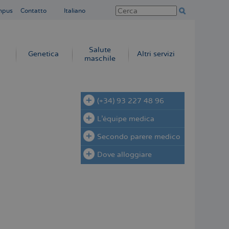
mpus
Contatto
Italiano
Salute
Genetica
Altri servizi
maschile
(+34) 93 227 48 96
L'équipe medica
Secondo parere medico
Dove alloggiare