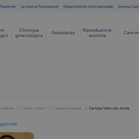
 Paziente
La nostra Fondazione
Dipartimento Internazionale
Dexeus Ca
mi
Chirurgia
Riproduzione
Gravidanza
Cancro
gici
ginecologica
assistita
hi siamo
I nostri centri
L'équipe medica
Carlota Vilarrubi Jorda
e
ggiunto