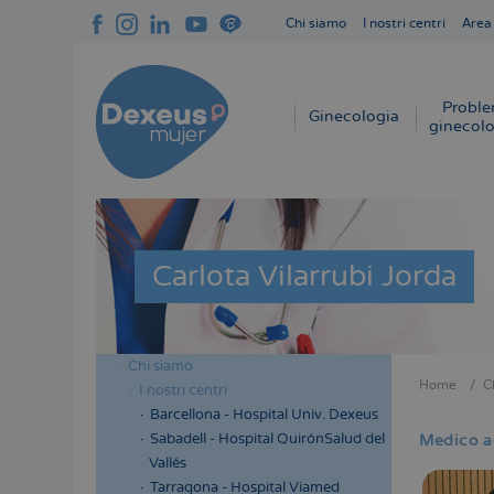
Salta
Chi siamo
I nostri centri
Area
al
Navegación
contenuto
superior
principale
cabecera
Proble
Navegación
Ginecologia
ginecolo
principal
Carlota Vilarrubi Jorda
Chi siamo
Menú
Home
C
I nostri centri
Briciol
lateral
Barcellona - Hospital Univ. Dexeus
di
cabecera
Sabadell - Hospital QuirónSalud del
Medico a
pane
Vallés
Tarragona - Hospital Viamed