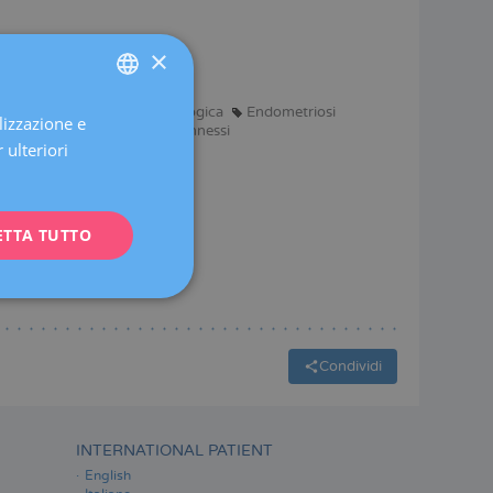
×
ese
e Parto
Chirurgia Ginecologica
Endometriosi
lizzazione e
SPANISH
sti ovariche e malattie degli annessi
 ulteriori
CATALÀ
ENGLISH
ETTA TUTTO
FRENCH
DEUTSCH
ITALIANO
ESPAÑOL
Condividi
INTERNATIONAL PATIENT
English