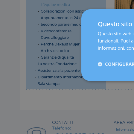
L'équipe medica
Collaborazioni con assicurazioni
Appuntamento in 24 ore
Questo sito 
Secondo parere medico
Videoconferenza
Questo sito web ut
Dove alloggiare
funzionali. Puoi ac
Perché Dexeus Mujer
informazioni, cons
Archivio storico
Garanzie di qualità
CONFIGURAR
La nostra Fondazione
Assistenza alla paziente
Dipartimento Internazionale
Sala stampa
Menú
lateral
principal
CONTATTI
AREA PRI
Telefono:
Informazio