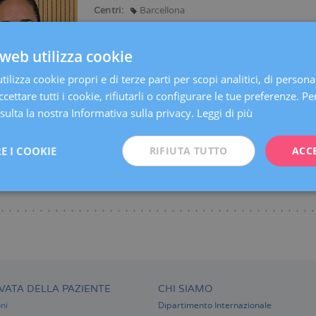
Centri:
Barcellona
Lingue:
Spagnolo
Catalano
Inglese
Franc
web utilizza cookie
Specialità:
Consulenza prima della Gravidanza
Gravidanza 
ilizza cookie propri e di terze parti per scopi analitici, di persona
Ginecologia Generale
Isteroscopia
Miomi, ci
cettare tutti i cookie, rifiutarli o configurare le tue preferenze. Per
Pavimento Pelvico (Uro-ginecologia)
ulta la nostra Informativa sulla privacy.
Leggi di più
E I COOKIE
RIFIUTA TUTTO
ACC
VATA DELLA PAZIENTE
CHI SIAMO
ni
Dipartimento Internazionale