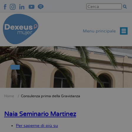
Salta
al
contenuto
principale
Menu principale
Home
Consulenza prima della Gravidanza
Briciole
di
Naia Seminario Martinez
pane
Per saperne di più su
Naia
Seminario