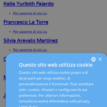
Martinez
Keila Yuribith Fajardo
Per saperne di più su
Keila
Yuribith
Fajardo
Francesco La Torre
Per saperne di più su
Francesco
La
Torre
Silvia Arevalo Martinez
Per saperne di più su
Silvia
Arevalo
×
Martinez
Cristina De Lorenzo Gonzalez
Questo sito web utilizza cookie
Per saperne di più su
Cristina
Questo sito web utilizza cookie propri e di
SPANISH
De
Lorenzo
Marta Avella Marcos
terze parti per scopi analitici, di
CATALÀ
Gonzalez
personalizzazione e funzionali. Puoi accettare
Per saperne di più su
Marta
ENGLISH
tutti i cookie, rifiutarli o configurare le tue
Avella
Marcos
Jorge L. Arias Rayo
preferenze. Per ulteriori informazioni,
FRENCH
consulta la nostra Informativa sulla privacy.
DEUTSCH
Per saperne di più su
Jorge
Leggi di più