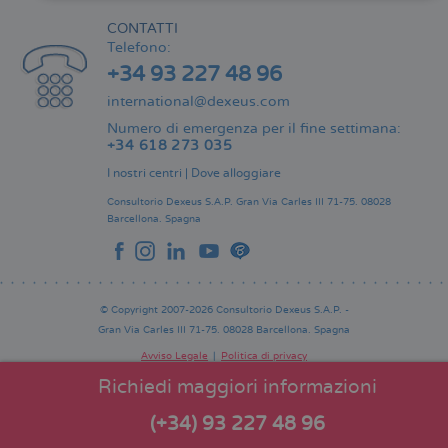
CONTATTI
Telefono:
+34 93 227 48 96
international@dexeus.com
Numero di emergenza per il fine settimana:
+34 618 273 035
I nostri centri
|
Dove alloggiare
Consultorio Dexeus S.A.P.
Gran Via Carles III 71-75.
08028
Barcellona.
Spagna
© Copyright 2007-2026 Consultorio Dexeus S.A.P. -
Gran Via Carles III 71-75. 08028 Barcellona. Spagna
Avviso Legale
Politica di privacy
Comitato Editoriale
Pie
Richiedi maggiori informazioni
de
página
(+34) 93 227 48 96