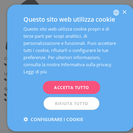
×
Questo sito web utilizza cookie
Questo sito web utilizza cookie propri e di
SPANISH
terze parti per scopi analitici, di
CATALÀ
personalizzazione e funzionali. Puoi accettare
ENGLISH
tutti i cookie, rifiutarli o configurare le tue
preferenze. Per ulteriori informazioni,
FRENCH
Centri:
consulta la nostra Informativa sulla privacy.
Barcellona
DEUTSCH
Leggi di più
Lingue:
ITALIANO
Spagnolo
Catalano
ACCETTA TUTTO
ESPAÑOL
Specialità:
Guardie in sala parto
Consulenza prima della Gravidanza
Gravidanza e Parto
Ginecologia Generale
RIFIUTA TUTTO
CONFIGURARE I COOKIE
Condividi