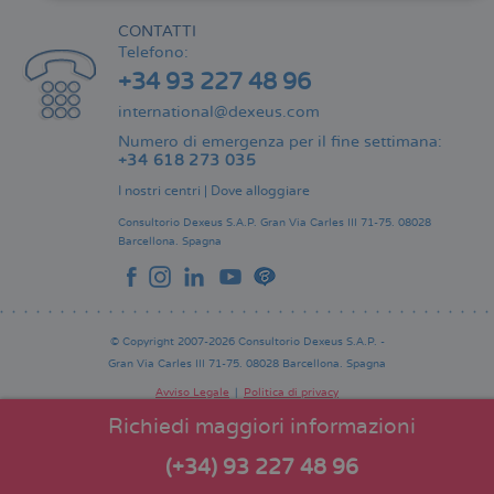
CONTATTI
Telefono:
+34 93 227 48 96
international@dexeus.com
Numero di emergenza per il fine settimana:
+34 618 273 035
I nostri centri
|
Dove alloggiare
Consultorio Dexeus S.A.P.
Gran Via Carles III 71-75.
08028
Barcellona.
Spagna
© Copyright 2007-2026 Consultorio Dexeus S.A.P. -
Gran Via Carles III 71-75. 08028 Barcellona. Spagna
Avviso Legale
Politica di privacy
Comitato Editoriale
Pie
Richiedi maggiori informazioni
de
página
(+34) 93 227 48 96