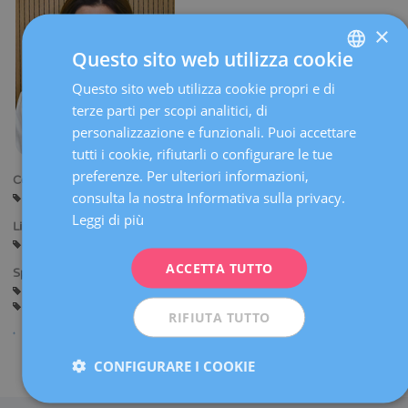
×
Questo sito web utilizza cookie
Questo sito web utilizza cookie propri e di
SPANISH
terze parti per scopi analitici, di
CATALÀ
personalizzazione e funzionali. Puoi accettare
ENGLISH
tutti i cookie, rifiutarli o configurare le tue
preferenze. Per ulteriori informazioni,
FRENCH
Centri:
consulta la nostra Informativa sulla privacy.
Sant Cugat
DEUTSCH
Leggi di più
Lingue:
ITALIANO
Spagnolo
Catalano
ACCETTA TUTTO
ESPAÑOL
Specialità:
Consulenza prima della Gravidanza
Gravidanza e Parto
Ginecologia Generale
RIFIUTA TUTTO
CONFIGURARE I COOKIE
Condividi