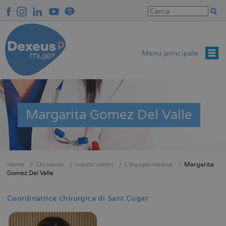
Salta
al
contenuto
principale
Menu principale
Margarita Gomez Del Valle
Home
Chi siamo
I nostri centri
L'équipe medica
Margarita
Briciole
Gomez Del Valle
di
pane
Coordinatrice chirurgica di Sant Cugat