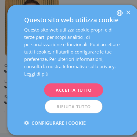
×
Questo sito web utilizza cookie
Questo sito web utilizza cookie propri e di
SPANISH
terze parti per scopi analitici, di
CATALÀ
personalizzazione e funzionali. Puoi accettare
ENGLISH
tutti i cookie, rifiutarli o configurare le tue
preferenze. Per ulteriori informazioni,
FRENCH
consulta la nostra Informativa sulla privacy.
Centri:
DEUTSCH
Barcellona
Leggi di più
ITALIANO
Lingue:
Spagnolo
Inglese
Italiano
ACCETTA TUTTO
ESPAÑOL
Specialità:
Diagnosi Ginecologica per Immagine
RIFIUTA TUTTO
CONFIGURARE I COOKIE
Condividi