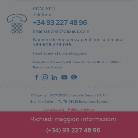
CONTATTI
Telefono:
+34 93 227 48 96
international@dexeus.com
Numero di emergenza per il fine settimana:
+34 618 273 035
I nostri centri
|
Dove alloggiare
Consultorio Dexeus S.A.P.
Gran Via Carles III 71-75.
08028
Barcellona.
Spagna
© Copyright 2007-2026 Consultorio Dexeus S.A.P. -
Gran Via Carles III 71-75. 08028 Barcellona. Spagna
Avviso Legale
Politica di privacy
Comitato Editoriale
Pie
Richiedi maggiori informazioni
de
página
(+34) 93 227 48 96