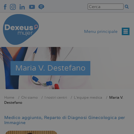
Salta
al
contenuto
principale
Menu principale
Maria V. Destefano
Home
Chi siamo
I nostri centri
L'équipe medica
Maria V.
Briciole
Destefano
di
pane
Medico aggiunto
Reparto di Diagnosi Ginecologica per
Immagine