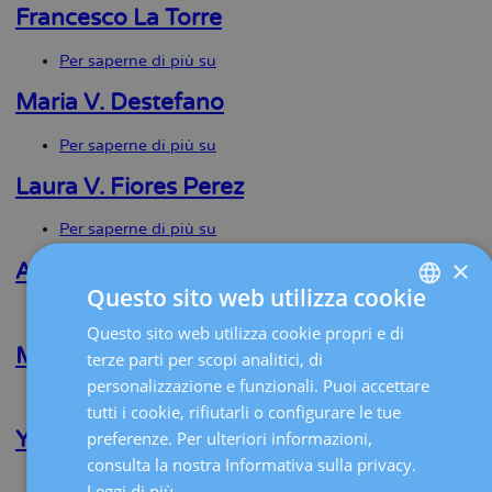
Martinez
Francesco La Torre
Per saperne di più su
Francesco
La
Torre
Maria V. Destefano
Per saperne di più su
Maria
V.
Destefano
Laura V. Fiores Perez
Per saperne di più su
Laura
V.
×
Fiores
Andreas Abraham Zadeh
Perez
Questo sito web utilizza cookie
Per saperne di più su
Andreas
Questo sito web utilizza cookie propri e di
SPANISH
Abraham
Zadeh
Mireia Bernal Claverol
terze parti per scopi analitici, di
CATALÀ
personalizzazione e funzionali. Puoi accettare
Per saperne di più su
Mireia
ENGLISH
tutti i cookie, rifiutarli o configurare le tue
Bernal
Claverol
Yannick Hurni
preferenze. Per ulteriori informazioni,
FRENCH
consulta la nostra Informativa sulla privacy.
DEUTSCH
Per saperne di più su
Yannick
Leggi di più