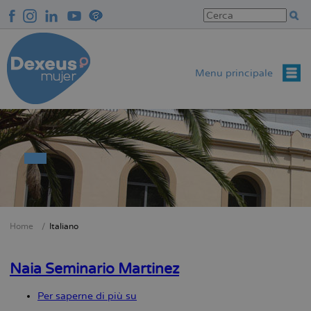
Salta
al
contenuto
principale
Menu principale
Home
Italiano
Briciole
di
Naia Seminario Martinez
pane
Per saperne di più su
Naia
Seminario