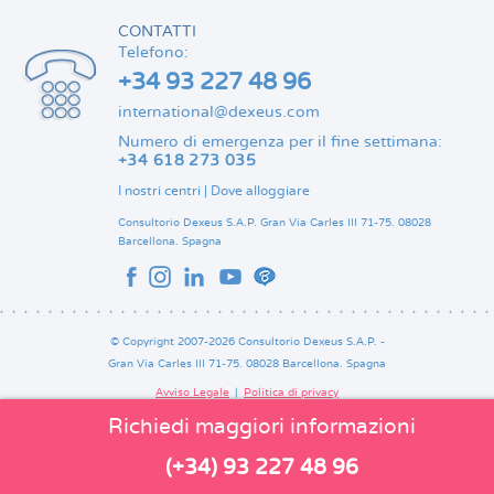
CONTATTI
Telefono:
+34 93 227 48 96
international@dexeus.com
Numero di emergenza per il fine settimana:
+34 618 273 035
I nostri centri
|
Dove alloggiare
Consultorio Dexeus S.A.P.
Gran Via Carles III 71-75.
08028
Barcellona.
Spagna
© Copyright 2007-2026 Consultorio Dexeus S.A.P. -
Gran Via Carles III 71-75. 08028 Barcellona. Spagna
Avviso Legale
Politica di privacy
Comitato Editoriale
Pie
Richiedi maggiori informazioni
de
página
(+34) 93 227 48 96