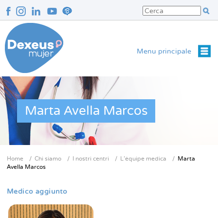
Salta
al
contenuto
principale
Menu principale
Marta Avella Marcos
Home
Chi siamo
I nostri centri
L'équipe medica
Marta
Briciole
Avella Marcos
di
pane
Medico aggiunto