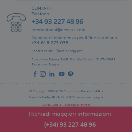
CONTATTI
Telefono:
+34 93 227 48 96
international@dexeus.com
Numero di emergenza per il fine settimana:
+34 618 273 035
I nostri centri
|
Dove alloggiare
Consultorio Dexeus S.A.P.
Gran Via Carles III 71-75.
08028
Barcellona.
Spagna
© Copyright 2007-2026 Consultorio Dexeus S.A.P. -
Gran Via Carles III 71-75. 08028 Barcellona. Spagna
Avviso Legale
Politica di privacy
Comitato Editoriale
Pie
Richiedi maggiori informazioni
de
página
(+34) 93 227 48 96