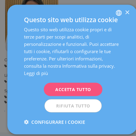
×
Questo sito web utilizza cookie
Questo sito web utilizza cookie propri e di
SPANISH
terze parti per scopi analitici, di
CATALÀ
personalizzazione e funzionali. Puoi accettare
ENGLISH
tutti i cookie, rifiutarli o configurare le tue
preferenze. Per ulteriori informazioni,
FRENCH
Centri:
consulta la nostra Informativa sulla privacy.
Sant Cugat
DEUTSCH
Leggi di più
Lingue:
ITALIANO
Spagnolo
Catalano
ACCETTA TUTTO
ESPAÑOL
Specialità:
Consulenza prima della Gravidanza
Gravidanza e Parto
Ginecologia Generale
RIFIUTA TUTTO
CONFIGURARE I COOKIE
Condividi