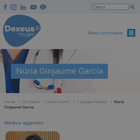
Salta
al
contenuto
principale
Menu principale
Núria Ginjaume García
Home
Chi siamo
I nostri centri
L'équipe medica
Núria
Briciole
Ginjaume García
di
pane
Medico aggiunto