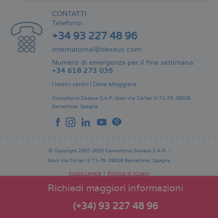
CONTATTI
Telefono:
+34 93 227 48 96
international@dexeus.com
Numero di emergenza per il fine settimana:
+34 618 273 035
I nostri centri
|
Dove alloggiare
Consultorio Dexeus S.A.P.
Gran Via Carles III 71-75.
08028
Barcellona.
Spagna
© Copyright 2007-2026 Consultorio Dexeus S.A.P. -
Gran Via Carles III 71-75. 08028 Barcellona. Spagna
Avviso Legale
Politica di privacy
Comitato Editoriale
Pie
Richiedi maggiori informazioni
de
página
(+34) 93 227 48 96