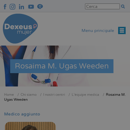
Salta
al
contenuto
principale
Menu principale
Rosaima M. Ugas Weeden
Home
Chi siamo
I nostri centri
L'équipe medica
Rosaima M.
Briciole
Ugas Weeden
di
pane
Medico aggiunto