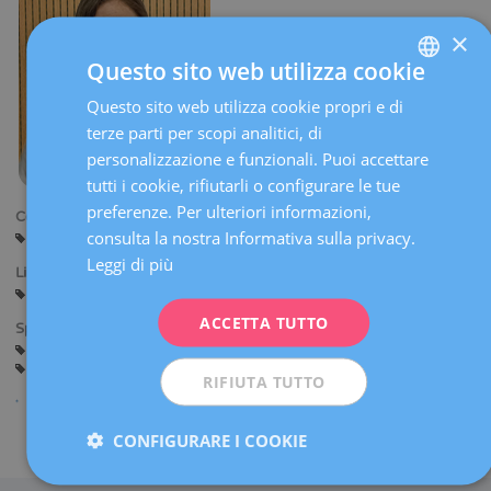
×
Questo sito web utilizza cookie
Questo sito web utilizza cookie propri e di
SPANISH
terze parti per scopi analitici, di
CATALÀ
personalizzazione e funzionali. Puoi accettare
ENGLISH
tutti i cookie, rifiutarli o configurare le tue
preferenze. Per ulteriori informazioni,
FRENCH
Centri:
consulta la nostra Informativa sulla privacy.
Barcellona
Sabadell
DEUTSCH
Leggi di più
Lingue:
ITALIANO
Spagnolo
ACCETTA TUTTO
ESPAÑOL
Specialità:
Consulenza prima della Gravidanza
Gravidanza e Parto
Ginecologia Generale
RIFIUTA TUTTO
CONFIGURARE I COOKIE
Condividi