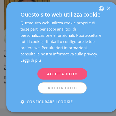
×
Questo sito web utilizza cookie
Questo sito web utilizza cookie propri e di
SPANISH
terze parti per scopi analitici, di
CATALÀ
personalizzazione e funzionali. Puoi accettare
ENGLISH
tutti i cookie, rifiutarli o configurare le tue
preferenze. Per ulteriori informazioni,
FRENCH
Centri:
consulta la nostra Informativa sulla privacy.
Barcellona
DEUTSCH
Leggi di più
Lingue:
ITALIANO
Spagnolo
Catalano
Inglese
ACCETTA TUTTO
ESPAÑOL
Specialità:
Psicologia
RIFIUTA TUTTO
Condividi
CONFIGURARE I COOKIE