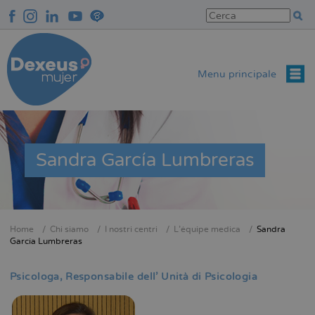
Salta
al
contenuto
principale
Menu principale
Sandra García Lumbreras
Home
Chi siamo
I nostri centri
L'équipe medica
Sandra
Briciole
García Lumbreras
di
pane
Psicologa
Responsabile dell' Unità di Psicologia