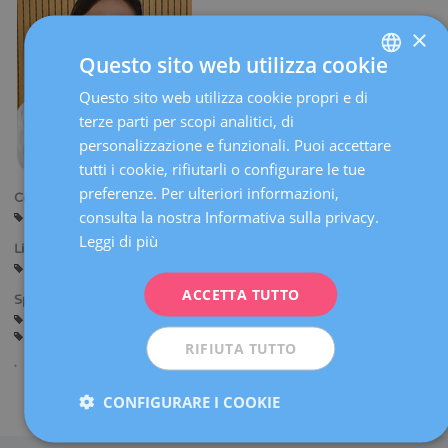
×
Questo sito web utilizza cookie
Questo sito web utilizza cookie propri e di
SPANISH
terze parti per scopi analitici, di
CATALÀ
personalizzazione e funzionali. Puoi accettare
ENGLISH
tutti i cookie, rifiutarli o configurare le tue
preferenze. Per ulteriori informazioni,
FRENCH
Centri:
consulta la nostra Informativa sulla privacy.
Barcellona
DEUTSCH
Leggi di più
Lingue:
ITALIANO
Spagnolo
ACCETTA TUTTO
ESPAÑOL
Specialità:
Consulenza prima della Gravidanza
Gravidanza e Parto
Ginecologia Generale
RIFIUTA TUTTO
CONFIGURARE I COOKIE
Condividi