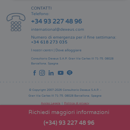
CONTATTI
Telefono:
+34 93 227 48 96
international@dexeus.com
Numero di emergenza per il fine settimana:
+34 618 273 035
I nostri centri
|
Dove alloggiare
Consultorio Dexeus S.A.P.
Gran Via Carles III 71-75.
08028
Barcellona.
Spagna
© Copyright 2007-2026 Consultorio Dexeus S.A.P. -
Gran Via Carles III 71-75. 08028 Barcellona. Spagna
Avviso Legale
Politica di privacy
Comitato Editoriale
Pie
Richiedi maggiori informazioni
de
página
(+34) 93 227 48 96