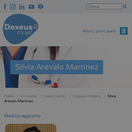
Salta
al
contenuto
principale
Menu principale
Silvia Arevalo Martinez
Home
Chi siamo
I nostri centri
L'équipe medica
Silvia
Briciole
Arevalo Martinez
di
pane
Medico aggiunto