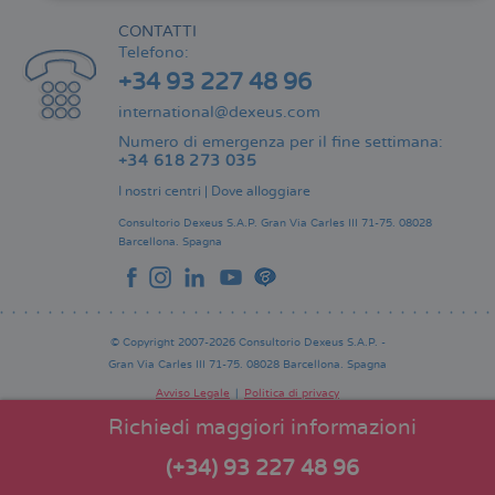
CONTATTI
Telefono:
+34 93 227 48 96
international@dexeus.com
Numero di emergenza per il fine settimana:
+34 618 273 035
I nostri centri
|
Dove alloggiare
Consultorio Dexeus S.A.P.
Gran Via Carles III 71-75.
08028
Barcellona.
Spagna
© Copyright 2007-2026 Consultorio Dexeus S.A.P. -
Gran Via Carles III 71-75. 08028 Barcellona. Spagna
Avviso Legale
Politica di privacy
Comitato Editoriale
Pie
Richiedi maggiori informazioni
de
página
(+34) 93 227 48 96