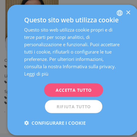
×
Questo sito web utilizza cookie
Questo sito web utilizza cookie propri e di
SPANISH
terze parti per scopi analitici, di
CATALÀ
personalizzazione e funzionali. Puoi accettare
ENGLISH
tutti i cookie, rifiutarli o configurare le tue
preferenze. Per ulteriori informazioni,
FRENCH
Centri:
consulta la nostra Informativa sulla privacy.
Sant Cugat
DEUTSCH
Leggi di più
Lingue:
ITALIANO
Spagnolo
Catalano
ACCETTA TUTTO
ESPAÑOL
Specialità:
Consulenza prima della Gravidanza
Gravidanza e Parto
Ginecologia Generale
RIFIUTA TUTTO
CONFIGURARE I COOKIE
Condividi