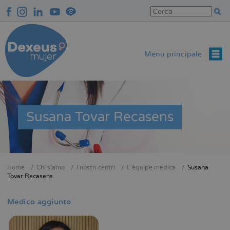
Salta
al
contenuto
principale
Menu principale
Susana Tovar Recasens
Home
Chi siamo
I nostri centri
L'équipe medica
Susana
Briciole
Tovar Recasens
di
pane
Medico aggiunto