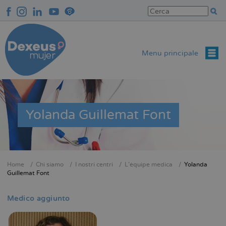
Salta
al
contenuto
principale
Menu principale
Yolanda Guillemat Font
Home
Chi siamo
I nostri centri
L'équipe medica
Yolanda
Briciole
Guillemat Font
di
pane
Medico aggiunto