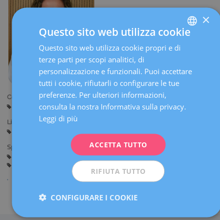
×
Questo sito web utilizza cookie
Questo sito web utilizza cookie propri e di
SPANISH
terze parti per scopi analitici, di
CATALÀ
personalizzazione e funzionali. Puoi accettare
ENGLISH
tutti i cookie, rifiutarli o configurare le tue
preferenze. Per ulteriori informazioni,
FRENCH
Centri:
consulta la nostra Informativa sulla privacy.
Sant Cugat
Sabadell
DEUTSCH
Leggi di più
Lingue:
ITALIANO
Spagnolo
Catalano
ACCETTA TUTTO
ESPAÑOL
Specialità:
Consulenza prima della Gravidanza
Gravidanza e Parto
Ginecologia Generale
RIFIUTA TUTTO
CONFIGURARE I COOKIE
Condividi