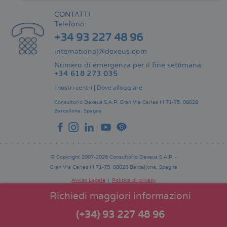
CONTATTI
Telefono:
+34 93 227 48 96
international@dexeus.com
Numero di emergenza per il fine settimana:
+34 618 273 035
I nostri centri
|
Dove alloggiare
Consultorio Dexeus S.A.P.
Gran Via Carles III 71-75.
08028
Barcellona.
Spagna
© Copyright 2007-2026 Consultorio Dexeus S.A.P. -
Gran Via Carles III 71-75. 08028 Barcellona. Spagna
Avviso Legale
Politica di privacy
Comitato Editoriale
Pie
Richiedi maggiori informazioni
de
página
(+34) 93 227 48 96