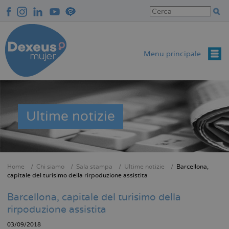
Salta
al
contenuto
principale
Menu principale
Ultime notizie
Home
Chi siamo
Sala stampa
Ultime notizie
Barcellona,
Briciole
capitale del turisimo della rirpoduzione assistita
di
Barcellona, capitale del turisimo della
pane
rirpoduzione assistita
03/09/2018