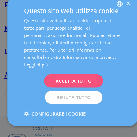
×
Arrús
Piotr Sokol
Questo sito web utilizza cookie
Soldi
Per saperne di più su
Piotr
Questo sito web utilizza cookie propri e di
SPANISH
Sokol
terze parti per scopi analitici, di
Marta Tresanchez Pares
CATALÀ
personalizzazione e funzionali. Puoi accettare
Per saperne di più su
Marta
ENGLISH
tutti i cookie, rifiutarli o configurare le tue
Tresanchez
preferenze. Per ulteriori informazioni,
Pares
Lluc Coll Lujan
FRENCH
consulta la nostra Informativa sulla privacy.
DEUTSCH
Leggi di più
Per saperne di più su
Lluc
Coll
ITALIANO
Lujan
Álvaro Vives Suñé
ACCETTA TUTTO
ESPAÑOL
Per saperne di più su
Álvaro
Vives
RIFIUTA TUTTO
Suñé
Condividi
CONFIGURARE I COOKIE
CONTATTI
Telefono: