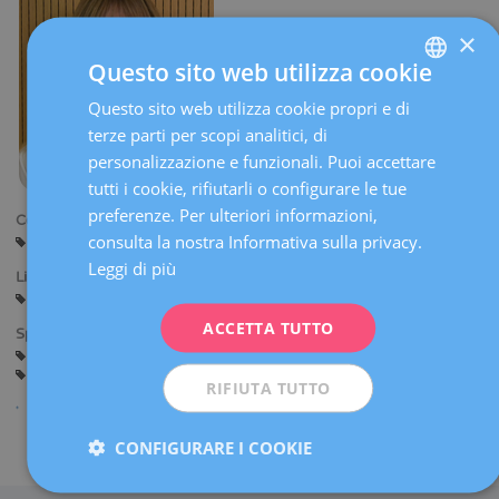
×
Questo sito web utilizza cookie
Questo sito web utilizza cookie propri e di
SPANISH
terze parti per scopi analitici, di
CATALÀ
personalizzazione e funzionali. Puoi accettare
ENGLISH
tutti i cookie, rifiutarli o configurare le tue
preferenze. Per ulteriori informazioni,
FRENCH
Centri:
consulta la nostra Informativa sulla privacy.
Barcellona
Sabadell
Sant Cugat
DEUTSCH
Leggi di più
Lingue:
ITALIANO
Spagnolo
Catalano
Inglese
Italiano
ACCETTA TUTTO
ESPAÑOL
Specialità:
Andrologia
Biologia della Riproduzione
Diagnosi genetica preimpianto
Programma di Ovodonazione
RIFIUTA TUTTO
CONFIGURARE I COOKIE
Condividi