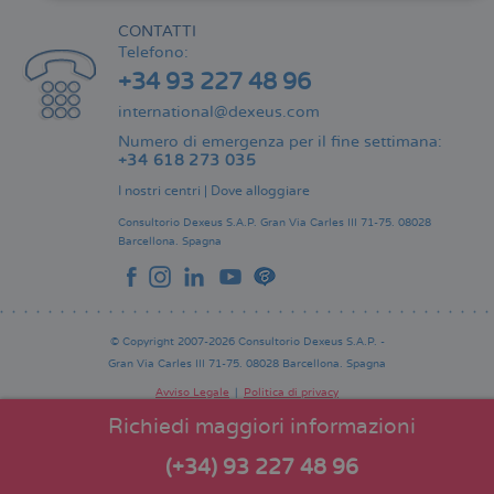
CONTATTI
Telefono:
+34 93 227 48 96
international@dexeus.com
Numero di emergenza per il fine settimana:
+34 618 273 035
I nostri centri
|
Dove alloggiare
Consultorio Dexeus S.A.P.
Gran Via Carles III 71-75.
08028
Barcellona.
Spagna
© Copyright 2007-2026 Consultorio Dexeus S.A.P. -
Gran Via Carles III 71-75. 08028 Barcellona. Spagna
Avviso Legale
Politica di privacy
Comitato Editoriale
Pie
Richiedi maggiori informazioni
de
página
(+34) 93 227 48 96