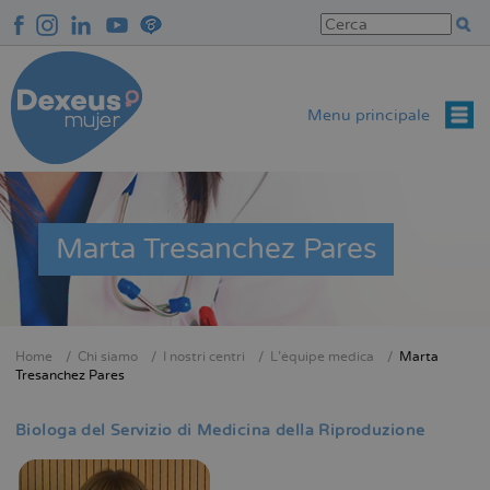
Salta
al
contenuto
principale
Menu principale
Marta Tresanchez Pares
Home
Chi siamo
I nostri centri
L'équipe medica
Marta
Briciole
Tresanchez Pares
di
pane
Biologa del Servizio di Medicina della Riproduzione